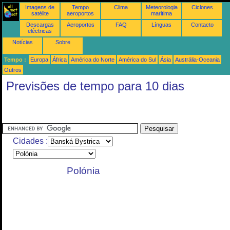
Imagens de
Tempo
Clima
Meteorologia
Ciclones
satélite
aeroportos
maritima
Descargas
Aeroportos
FAQ
Línguas
Contacto
eléctricas
Notícias
Sobre
Tempo :
Europa
África
América do Norte
América do Sul
Ásia
Austrália-Oceania
Outros
Previsões de tempo para 10 dias
Cidades :
Polónia