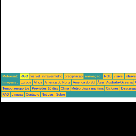
Meteosat:
RGB
visível
infravermelho
precipitação
animação:
RGB
visível
infrav
Imagens :
Europa
África
América do Norte
América do Sul
Ásia
Austrália-Oceania
Tempo aeroportos
Previsões 10 dias
Clima
Meteorologia maritima
Ciclones
Descargas
FAQ
Línguas
Contacto
Notícias
Sobre