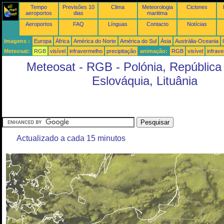
Tempo
Previsões 10
Clima
Meteorologia
Ciclones
aeroportos
dias
maritima
Aeroportos
FAQ
Línguas
Contacto
Notícias
Imagens :
Europa
África
América do Norte
América do Sul
Ásia
Austrália-Oceania
Meteosat:
RGB
visível
infravermelho
precipitação
animação:
RGB
visível
infrav
Meteosat - RGB - Polónia, República
Eslováquia, Lituânia
Actualizado a cada 15 minutos