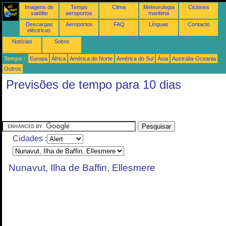
Imagens de
Tempo
Clima
Meteorologia
Ciclones
satélite
aeroportos
maritima
Descargas
Aeroportos
FAQ
Línguas
Contacto
eléctricas
Notícias
Sobre
Tempo :
Europa
África
América do Norte
América do Sul
Ásia
Austrália-Oceania
Outros
Previsões de tempo para 10 dias
Cidades :
Nunavut, Ilha de Baffin, Ellesmere