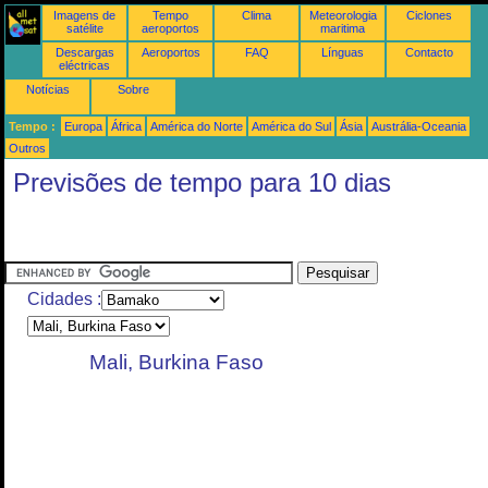
Imagens de
Tempo
Clima
Meteorologia
Ciclones
satélite
aeroportos
maritima
Descargas
Aeroportos
FAQ
Línguas
Contacto
eléctricas
Notícias
Sobre
Tempo :
Europa
África
América do Norte
América do Sul
Ásia
Austrália-Oceania
Outros
Previsões de tempo para 10 dias
Cidades :
Mali, Burkina Faso