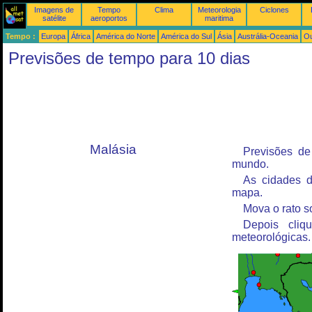
Imagens de
Tempo
Clima
Meteorologia
Ciclones
satélite
aeroportos
maritima
Tempo :
Europa
África
América do Norte
América do Sul
Ásia
Austrália-Oceania
Ou
Previsões de tempo para 10 dias
Malásia
Previsões de
mundo.
As cidades d
mapa.
Mova o rato s
Depois cliq
meteorológicas.