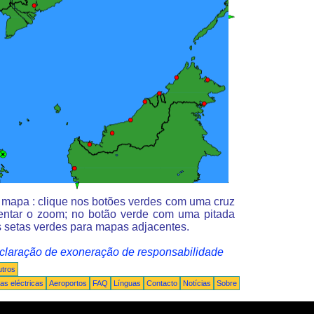
o mapa : clique nos botões verdes com uma cruz
entar o zoom; no botão verde com uma pitada
 setas verdes para mapas adjacentes.
claração de exoneração de responsabilidade
tros
s eléctricas
Aeroportos
FAQ
Línguas
Contacto
Notícias
Sobre