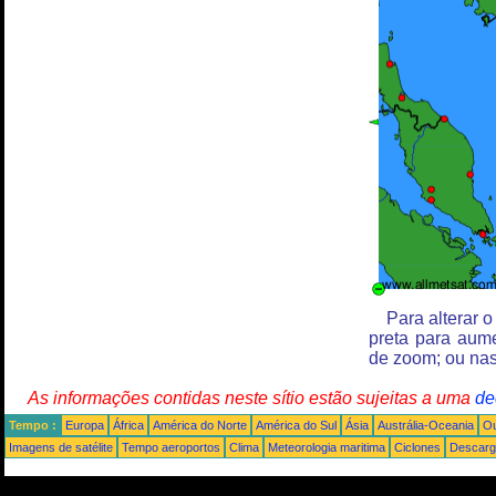
Para alterar 
preta para aum
de zoom; ou nas
As informações contidas neste sítio estão sujeitas a uma
de
Tempo :
Europa
África
América do Norte
América do Sul
Ásia
Austrália-Oceania
Ou
Imagens de satélite
Tempo aeroportos
Clima
Meteorologia maritima
Ciclones
Descarga