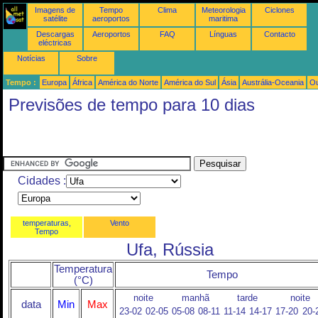
Imagens de
Tempo
Clima
Meteorologia
Ciclones
satélite
aeroportos
maritima
Descargas
Aeroportos
FAQ
Línguas
Contacto
eléctricas
Notícias
Sobre
Tempo :
Europa
África
América do Norte
América do Sul
Ásia
Austrália-Oceania
Ou
Previsões de tempo para 10 dias
Cidades :
temperaturas,
Vento
Tempo
Ufa, Rússia
Temperatura
Tempo
(°C)
noite
manhã
tarde
noite
data
Min
Max
23-02
02-05
05-08
08-11
11-14
14-17
17-20
20-