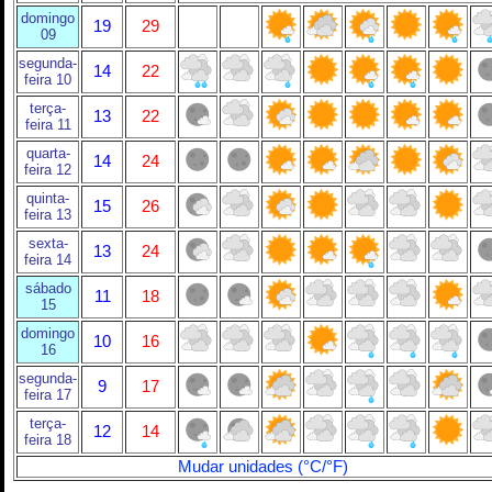
domingo
19
29
09
segunda-
14
22
feira 10
terça-
13
22
feira 11
quarta-
14
24
feira 12
quinta-
15
26
feira 13
sexta-
13
24
feira 14
sábado
11
18
15
domingo
10
16
16
segunda-
9
17
feira 17
terça-
12
14
feira 18
Mudar unidades (°C/°F)