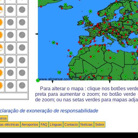
Para alterar o mapa : clique nos botões ver
preta para aumentar o zoom; no botão verde
de zoom; ou nas setas verdes para mapas adja
claração de exoneração de responsabilidade
tros
s eléctricas
Aeroportos
FAQ
Línguas
Contacto
Notícias
Sobre