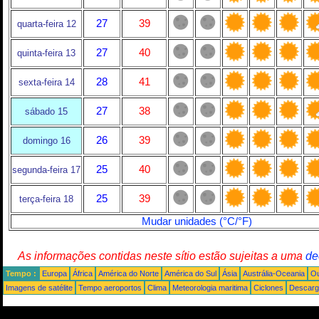
27
39
quarta-feira 12
27
40
quinta-feira 13
28
41
sexta-feira 14
27
38
sábado 15
26
39
domingo 16
25
40
segunda-feira 17
25
39
terça-feira 18
Mudar unidades (°C/°F)
As informações contidas neste sítio estão sujeitas a uma
de
Tempo :
Europa
África
América do Norte
América do Sul
Ásia
Austrália-Oceania
Ou
Imagens de satélite
Tempo aeroportos
Clima
Meteorologia maritima
Ciclones
Descarga