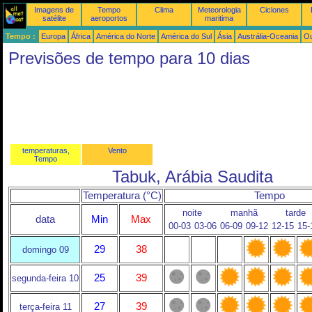
Imagens de
Tempo
Clima
Meteorologia
Ciclones
satélite
aeroportos
maritima
Tempo :
Europa
África
América do Norte
América do Sul
Ásia
Austrália-Oceania
Ou
Previsões de tempo para 10 dias
temperaturas,
Vento
Tempo
Tabuk, Arábia Saudita
Temperatura (°C)
Tempo
noite
manhã
tarde
data
Min
Max
00-03
03-06
06-09
09-12
12-15
15-
29
38
domingo 09
25
39
segunda-feira 10
27
39
terça-feira 11