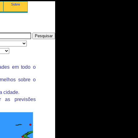
Sobre
dades em todo o
rmelhos sobre o
a cidade.
r as previsões