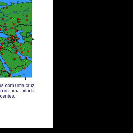
des com uma cruz
 com uma pitada
centes.