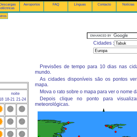
Descargas
Aeroportos
FAQ
Línguas
Contacto
Notícias
eléctricas
tros
Cidades :
Previsões de tempo para 10 dias nas ci
mundo.
As cidades disponíveis são os pontos ve
mapa.
Mova o rato sobre o mapa para ver o nome d
noite
Depois clique no ponto para visualiza
18
18-21
21-24
meteorológicas.