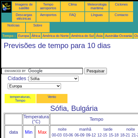
Imagens de
Tempo
Clima
Meteorologia
Ciclones
satélite
aeroportos
maritima
Descargas
Aeroportos
FAQ
Línguas
Contacto
eléctricas
Notícias
Sobre
Tempo :
Europa
África
América do Norte
América do Sul
Ásia
Austrália-Oceania
Ou
Previsões de tempo para 10 dias
Cidades :
temperaturas,
Vento
Tempo
Sófia, Bulgária
Temperatura
Tempo
(°C)
noite
manhã
tarde
noite
data
Min
Max
00-03
03-06
06-09
09-12
12-15
15-18
18-21
21-