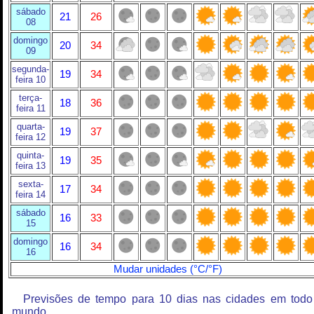
sábado
21
26
08
domingo
20
34
09
segunda-
19
34
feira 10
terça-
18
36
feira 11
quarta-
19
37
feira 12
quinta-
19
35
feira 13
sexta-
17
34
feira 14
sábado
16
33
15
domingo
16
34
16
Mudar unidades (°C/°F)
Previsões de tempo para 10 dias nas cidades em todo
mundo.