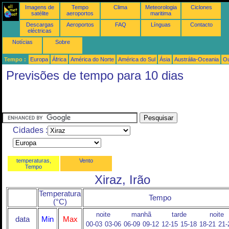
Imagens de
Tempo
Clima
Meteorologia
Ciclones
satélite
aeroportos
maritima
Descargas
Aeroportos
FAQ
Línguas
Contacto
eléctricas
Notícias
Sobre
Tempo :
Europa
África
América do Norte
América do Sul
Ásia
Austrália-Oceania
Ou
Previsões de tempo para 10 dias
Cidades :
temperaturas,
Vento
Tempo
Xiraz, Irão
Temperatura
Tempo
(°C)
noite
manhã
tarde
noite
data
Min
Max
00-03
03-06
06-09
09-12
12-15
15-18
18-21
21-