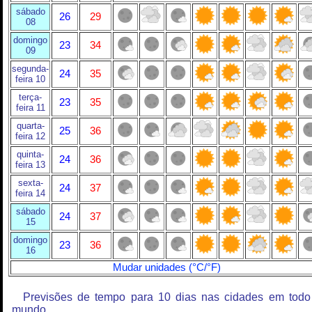
sábado
26
29
08
domingo
23
34
09
segunda-
24
35
feira 10
terça-
23
35
feira 11
quarta-
25
36
feira 12
quinta-
24
36
feira 13
sexta-
24
37
feira 14
sábado
24
37
15
domingo
23
36
16
Mudar unidades (°C/°F)
Previsões de tempo para 10 dias nas cidades em todo
mundo.