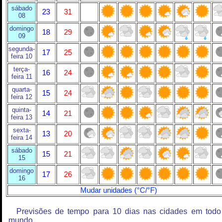
sábado
23
31
08
domingo
18
29
09
segunda-
17
25
feira 10
terça-
16
24
feira 11
quarta-
15
24
feira 12
quinta-
14
21
feira 13
sexta-
13
20
feira 14
sábado
15
21
15
domingo
17
26
16
Mudar unidades (°C/°F)
Previsões de tempo para 10 dias nas cidades em todo
mundo.