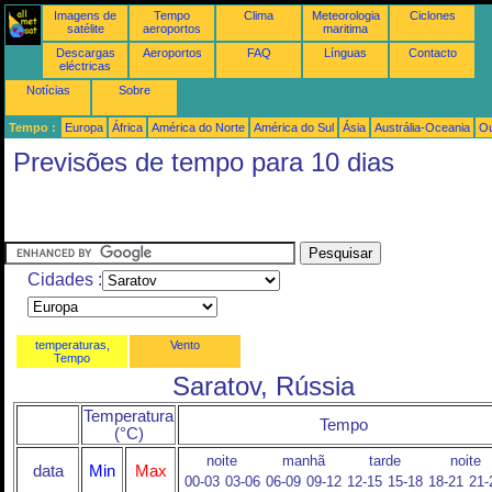
Imagens de
Tempo
Clima
Meteorologia
Ciclones
satélite
aeroportos
maritima
Descargas
Aeroportos
FAQ
Línguas
Contacto
eléctricas
Notícias
Sobre
Tempo :
Europa
África
América do Norte
América do Sul
Ásia
Austrália-Oceania
Ou
Previsões de tempo para 10 dias
Cidades :
temperaturas,
Vento
Tempo
Saratov, Rússia
Temperatura
Tempo
(°C)
noite
manhã
tarde
noite
data
Min
Max
00-03
03-06
06-09
09-12
12-15
15-18
18-21
21-