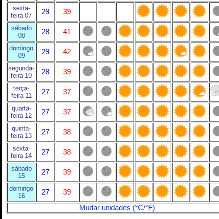
sexta-
29
39
feira 07
sábado
28
41
08
domingo
29
42
09
segunda-
28
39
feira 10
terça-
27
37
feira 11
quarta-
27
37
feira 12
quinta-
27
38
feira 13
sexta-
27
38
feira 14
sábado
27
39
15
domingo
27
39
16
Mudar unidades (°C/°F)