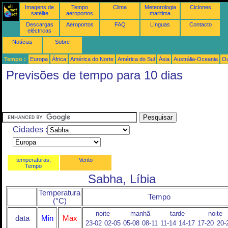
Imagens de
Tempo
Clima
Meteorologia
Ciclones
satélite
aeroportos
maritima
Descargas
Aeroportos
FAQ
Línguas
Contacto
eléctricas
Notícias
Sobre
Tempo :
Europa
África
América do Norte
América do Sul
Ásia
Austrália-Oceania
Ou
Previsões de tempo para 10 dias
Cidades :
temperaturas,
Vento
Tempo
Sabha, Líbia
Temperatura
Tempo
(°C)
noite
manhã
tarde
noite
data
Min
Max
23-02
02-05
05-08
08-11
11-14
14-17
17-20
20-