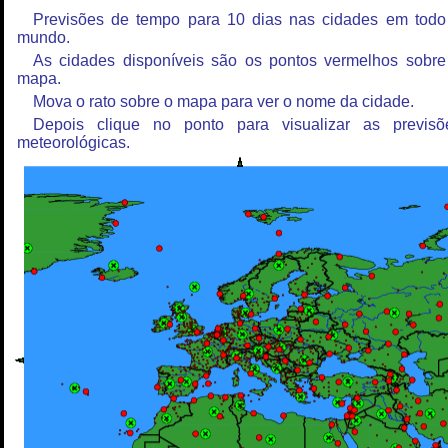
Previsões de tempo para 10 dias nas cidades em todo
mundo.
As cidades disponíveis são os pontos vermelhos sobre
mapa.
Mova o rato sobre o mapa para ver o nome da cidade.
Depois clique no ponto para visualizar as previsõ
meteorológicas.