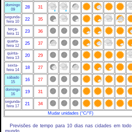
domingo
28
31
09
segunda-
22
35
feira 10
terça-
23
36
feira 11
quarta-
25
37
feira 12
quinta-
20
29
feira 13
sexta-
18
27
feira 14
sábado
16
27
15
domingo
19
31
16
segunda-
21
34
feira 17
Mudar unidades (°C/°F)
Previsões de tempo para 10 dias nas cidades em todo
mundo.