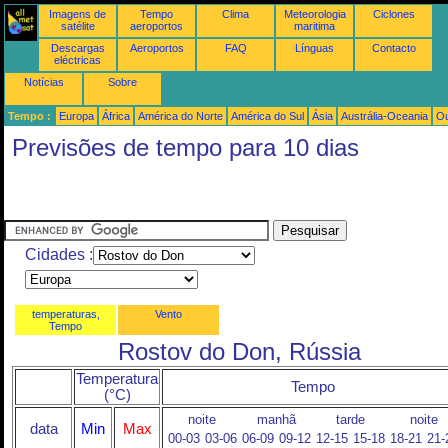
Imagens de
Tempo
Clima
Meteorologia
Ciclones
satélite
aeroportos
maritima
Descargas
Aeroportos
FAQ
Línguas
Contacto
eléctricas
Notícias
Sobre
Tempo :
Europa
África
América do Norte
América do Sul
Ásia
Austrália-Oceania
Ou
Previsões de tempo para 10 dias
Cidades :
temperaturas,
Vento
Tempo
Rostov do Don, Rússia
Temperatura
Tempo
(°C)
noite
manhã
tarde
noite
data
Min
Max
00-03
03-06
06-09
09-12
12-15
15-18
18-21
21-