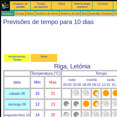
Imagens de
Tempo
Clima
Meteorologia
Ciclones
satélite
aeroportos
maritima
Tempo :
Europa
África
América do Norte
América do Sul
Ásia
Austrália-Oceania
Ou
Previsões de tempo para 10 dias
temperaturas,
Vento
Tempo
Riga, Letónia
Temperatura (°C)
Tempo
noite
manhã
tarde
data
Min
Max
00-03
03-06
06-09
09-12
12-15
15-
15
21
sábado 08
12
23
domingo 09
14
25
segunda-feira 10