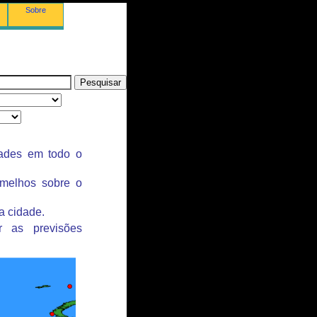
Sobre
dades em todo o
rmelhos sobre o
a cidade.
r as previsões