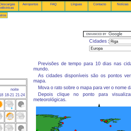
Descargas
Aeroportos
FAQ
Línguas
Contacto
Notícias
eléctricas
tros
Cidades :
Previsões de tempo para 10 dias nas ci
mundo.
As cidades disponíveis são os pontos ve
mapa.
Mova o rato sobre o mapa para ver o nome d
noite
Depois clique no ponto para visualiza
18
18-21
21-24
meteorológicas.