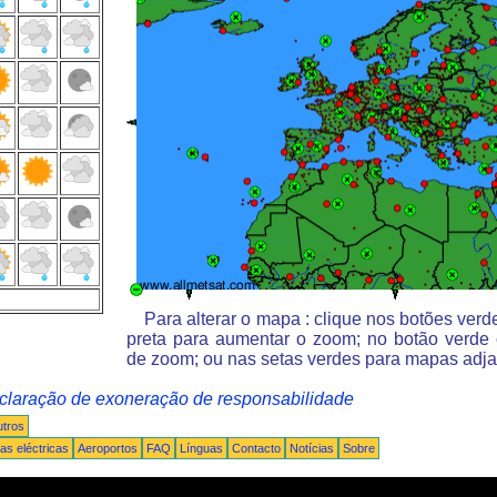
Para alterar o mapa : clique nos botões ver
preta para aumentar o zoom; no botão verde
de zoom; ou nas setas verdes para mapas adja
claração de exoneração de responsabilidade
tros
s eléctricas
Aeroportos
FAQ
Línguas
Contacto
Notícias
Sobre