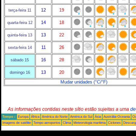
12
19
terça-feira 11
14
18
quarta-feira 12
13
22
quinta-feira 13
11
26
sexta-feira 14
16
28
sábado 15
13
20
domingo 16
Mudar unidades (°C/°F)
As informações contidas neste sítio estão sujeitas a uma
de
Tempo :
Europa
África
América do Norte
América do Sul
Ásia
Austrália-Oceania
Ou
Imagens de satélite
Tempo aeroportos
Clima
Meteorologia maritima
Ciclones
Descarga