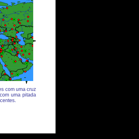
des com uma cruz
 com uma pitada
centes.