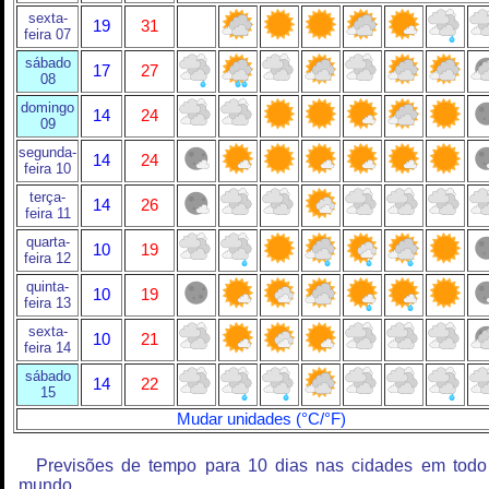
sexta-
19
31
feira 07
sábado
17
27
08
domingo
14
24
09
segunda-
14
24
feira 10
terça-
14
26
feira 11
quarta-
10
19
feira 12
quinta-
10
19
feira 13
sexta-
10
21
feira 14
sábado
14
22
15
Mudar unidades (°C/°F)
Previsões de tempo para 10 dias nas cidades em todo
mundo.