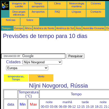
Imagens de
Tempo
Clima
Meteorologia
Ciclones
satélite
aeroportos
maritima
Descargas
Aeroportos
FAQ
Línguas
Contacto
eléctricas
Notícias
Sobre
Tempo :
Europa
África
América do Norte
América do Sul
Ásia
Austrália-Oceania
Ou
Previsões de tempo para 10 dias
Cidades :
temperaturas,
Vento
Tempo
Níjni Novgorod, Rússia
Temperatura
Tempo
(°C)
noite
manhã
tarde
noite
data
Min
Max
00-03
03-06
06-09
09-12
12-15
15-18
18-21
21-