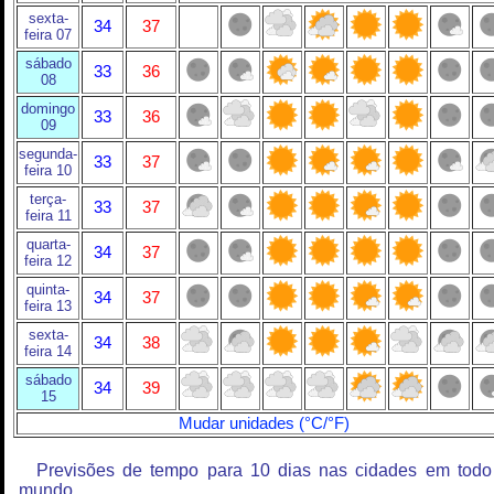
sexta-
34
37
feira 07
sábado
33
36
08
domingo
33
36
09
segunda-
33
37
feira 10
terça-
33
37
feira 11
quarta-
34
37
feira 12
quinta-
34
37
feira 13
sexta-
34
38
feira 14
sábado
34
39
15
Mudar unidades (°C/°F)
Previsões de tempo para 10 dias nas cidades em todo
mundo.