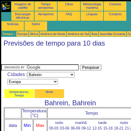
Imagens de
Tempo
Clima
Meteorologia
Ciclones
satélite
aeroportos
maritima
Descargas
Aeroportos
FAQ
Línguas
Contacto
eléctricas
Notícias
Sobre
Tempo :
Europa
África
América do Norte
América do Sul
Ásia
Austrália-Oceania
Ou
Previsões de tempo para 10 dias
Cidades :
temperaturas,
Vento
Tempo
Bahrein, Bahrein
Temperatura
Tempo
(°C)
noite
manhã
tarde
noite
data
Min
Max
00-03
03-06
06-09
09-12
12-15
15-18
18-21
21-