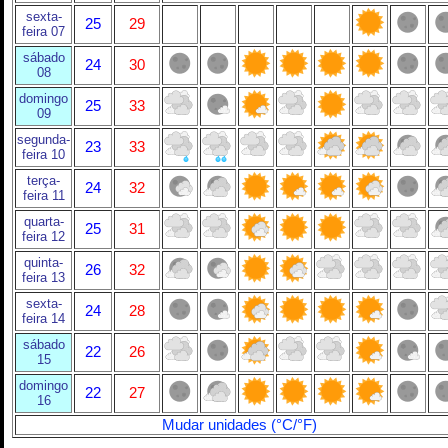
sexta-
25
29
feira 07
sábado
24
30
08
domingo
25
33
09
segunda-
23
33
feira 10
terça-
24
32
feira 11
quarta-
25
31
feira 12
quinta-
26
32
feira 13
sexta-
24
28
feira 14
sábado
22
26
15
domingo
22
27
16
Mudar unidades (°C/°F)