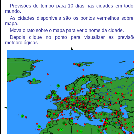
Previsões de tempo para 10 dias nas cidades em todo
mundo.
As cidades disponíveis são os pontos vermelhos sobre
mapa.
Mova o rato sobre o mapa para ver o nome da cidade.
Depois clique no ponto para visualizar as previsõ
meteorológicas.