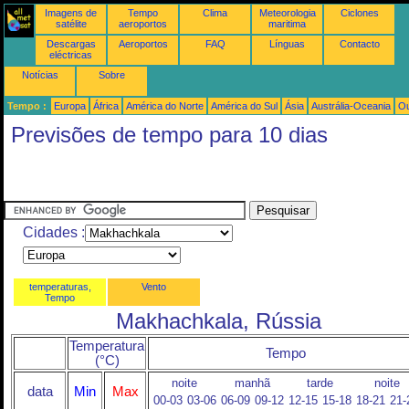
Imagens de
Tempo
Clima
Meteorologia
Ciclones
satélite
aeroportos
maritima
Descargas
Aeroportos
FAQ
Línguas
Contacto
eléctricas
Notícias
Sobre
Tempo :
Europa
África
América do Norte
América do Sul
Ásia
Austrália-Oceania
Ou
Previsões de tempo para 10 dias
Cidades :
temperaturas,
Vento
Tempo
Makhachkala, Rússia
Temperatura
Tempo
(°C)
noite
manhã
tarde
noite
data
Min
Max
00-03
03-06
06-09
09-12
12-15
15-18
18-21
21-