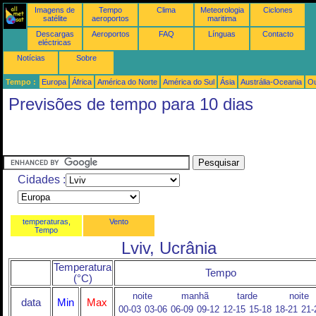
Imagens de
Tempo
Clima
Meteorologia
Ciclones
satélite
aeroportos
maritima
Descargas
Aeroportos
FAQ
Línguas
Contacto
eléctricas
Notícias
Sobre
Tempo :
Europa
África
América do Norte
América do Sul
Ásia
Austrália-Oceania
Ou
Previsões de tempo para 10 dias
Cidades :
temperaturas,
Vento
Tempo
Lviv, Ucrânia
Temperatura
Tempo
(°C)
noite
manhã
tarde
noite
data
Min
Max
00-03
03-06
06-09
09-12
12-15
15-18
18-21
21-