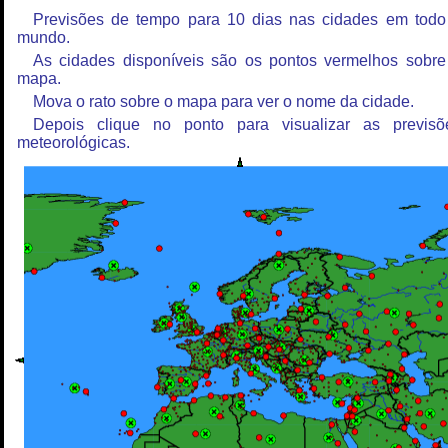
Previsões de tempo para 10 dias nas cidades em todo
mundo.
As cidades disponíveis são os pontos vermelhos sobre
mapa.
Mova o rato sobre o mapa para ver o nome da cidade.
Depois clique no ponto para visualizar as previsõ
meteorológicas.