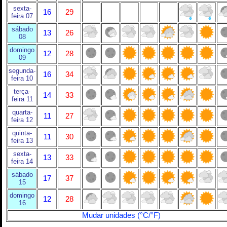
sexta-
16
29
feira 07
sábado
13
26
08
domingo
12
28
09
segunda-
16
34
feira 10
terça-
14
33
feira 11
quarta-
11
27
feira 12
quinta-
11
30
feira 13
sexta-
13
33
feira 14
sábado
17
37
15
domingo
12
28
16
Mudar unidades (°C/°F)