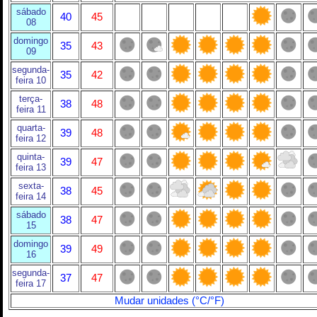
sábado
40
45
08
domingo
35
43
09
segunda-
35
42
feira 10
terça-
38
48
feira 11
quarta-
39
48
feira 12
quinta-
39
47
feira 13
sexta-
38
45
feira 14
sábado
38
47
15
domingo
39
49
16
segunda-
37
47
feira 17
Mudar unidades (°C/°F)