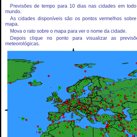
Previsões de tempo para 10 dias nas cidades em todo
mundo.
As cidades disponíveis são os pontos vermelhos sobre
mapa.
Mova o rato sobre o mapa para ver o nome da cidade.
Depois clique no ponto para visualizar as previsõ
meteorológicas.