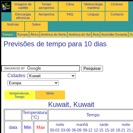
Imagens de
Tempo
Clima
Meteorologia
Ciclones
satélite
aeroportos
maritima
Descargas
Aeroportos
FAQ
Línguas
Contacto
eléctricas
Notícias
Sobre
Tempo :
Europa
África
América do Norte
América do Sul
Ásia
Austrália-Oceania
Ou
Previsões de tempo para 10 dias
Cidades :
temperaturas,
Vento
Tempo
Kuwait, Kuwait
Temperatura
Tempo
(°C)
noite
manhã
tarde
noite
data
Min
Max
00-03
03-06
06-09
09-12
12-15
15-18
18-21
21-