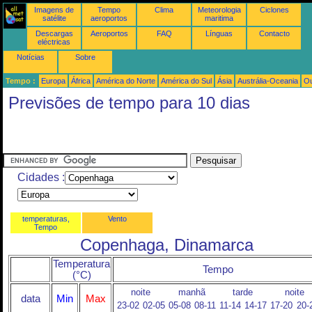
Imagens de
Tempo
Clima
Meteorologia
Ciclones
satélite
aeroportos
maritima
Descargas
Aeroportos
FAQ
Línguas
Contacto
eléctricas
Notícias
Sobre
Tempo :
Europa
África
América do Norte
América do Sul
Ásia
Austrália-Oceania
Ou
Previsões de tempo para 10 dias
Cidades :
temperaturas,
Vento
Tempo
Copenhaga, Dinamarca
Temperatura
Tempo
(°C)
noite
manhã
tarde
noite
data
Min
Max
23-02
02-05
05-08
08-11
11-14
14-17
17-20
20-