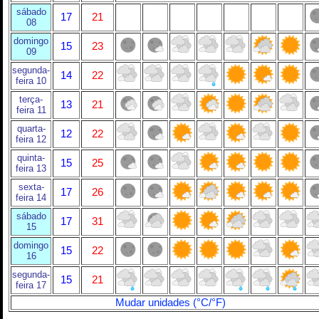
sábado
17
21
08
domingo
15
23
09
segunda-
14
22
feira 10
terça-
13
21
feira 11
quarta-
12
22
feira 12
quinta-
15
25
feira 13
sexta-
17
26
feira 14
sábado
17
31
15
domingo
15
22
16
segunda-
15
21
feira 17
Mudar unidades (°C/°F)