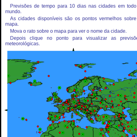
Previsões de tempo para 10 dias nas cidades em todo
mundo.
As cidades disponíveis são os pontos vermelhos sobre
mapa.
Mova o rato sobre o mapa para ver o nome da cidade.
Depois clique no ponto para visualizar as previsõ
meteorológicas.