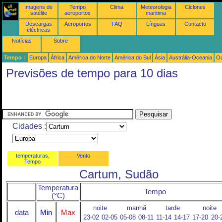
Imagens de
Tempo
Clima
Meteorologia
Ciclones
satélite
aeroportos
maritima
Descargas
Aeroportos
FAQ
Línguas
Contacto
eléctricas
Notícias
Sobre
Tempo :
Europa
África
América do Norte
América do Sul
Ásia
Austrália-Oceania
Ou
Previsões de tempo para 10 dias
Cidades :
temperaturas,
Vento
Tempo
Cartum, Sudão
Temperatura
Tempo
(°C)
noite
manhã
tarde
noite
data
Min
Max
23-02
02-05
05-08
08-11
11-14
14-17
17-20
20-