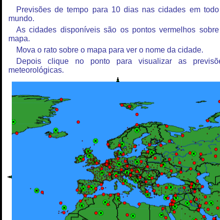
Previsões de tempo para 10 dias nas cidades em todo
mundo.
As cidades disponíveis são os pontos vermelhos sobre
mapa.
Mova o rato sobre o mapa para ver o nome da cidade.
Depois clique no ponto para visualizar as previsõ
meteorológicas.