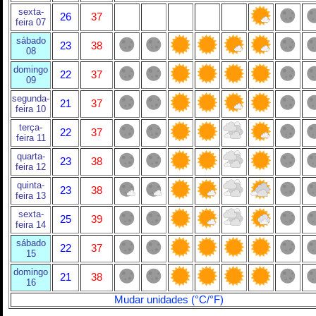
sexta-
26
37
feira 07
sábado
23
38
08
domingo
22
37
09
segunda-
21
37
feira 10
terça-
22
37
feira 11
quarta-
23
38
feira 12
quinta-
23
38
feira 13
sexta-
25
39
feira 14
sábado
22
37
15
domingo
21
38
16
Mudar unidades (°C/°F)