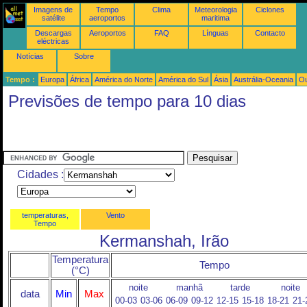
Imagens de
Tempo
Clima
Meteorologia
Ciclones
satélite
aeroportos
maritima
Descargas
Aeroportos
FAQ
Línguas
Contacto
eléctricas
Notícias
Sobre
Tempo :
Europa
África
América do Norte
América do Sul
Ásia
Austrália-Oceania
Ou
Previsões de tempo para 10 dias
Cidades :
temperaturas,
Vento
Tempo
Kermanshah, Irão
Temperatura
Tempo
(°C)
noite
manhã
tarde
noite
data
Min
Max
00-03
03-06
06-09
09-12
12-15
15-18
18-21
21-