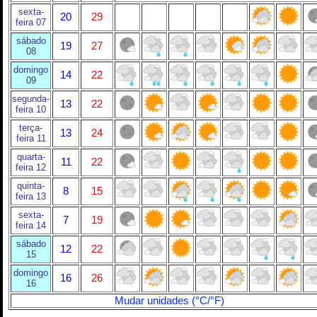
sexta-
20
29
feira 07
sábado
19
27
08
domingo
14
22
09
segunda-
13
22
feira 10
terça-
13
24
feira 11
quarta-
11
22
feira 12
quinta-
8
15
feira 13
sexta-
7
19
feira 14
sábado
12
22
15
domingo
16
26
16
Mudar unidades (°C/°F)