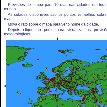
Previsões de tempo para 10 dias nas cidades em todo
mundo.
As cidades disponíveis são os pontos vermelhos sobre
mapa.
Mova o rato sobre o mapa para ver o nome da cidade.
Depois clique no ponto para visualizar as previsõ
meteorológicas.