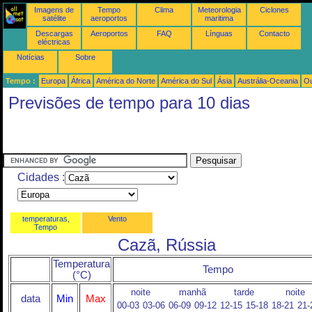
Imagens de
Tempo
Clima
Meteorologia
Ciclones
satélite
aeroportos
maritima
Descargas
Aeroportos
FAQ
Línguas
Contacto
eléctricas
Notícias
Sobre
Tempo :
Europa
África
América do Norte
América do Sul
Ásia
Austrália-Oceania
Ou
Previsões de tempo para 10 dias
Cidades :
temperaturas,
Vento
Tempo
Cazã, Rússia
Temperatura
Tempo
(°C)
noite
manhã
tarde
noite
data
Min
Max
00-03
03-06
06-09
09-12
12-15
15-18
18-21
21-