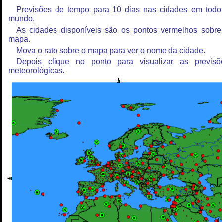
Previsões de tempo para 10 dias nas cidades em todo
mundo.
As cidades disponíveis são os pontos vermelhos sobre
mapa.
Mova o rato sobre o mapa para ver o nome da cidade.
Depois clique no ponto para visualizar as previsõ
meteorológicas.