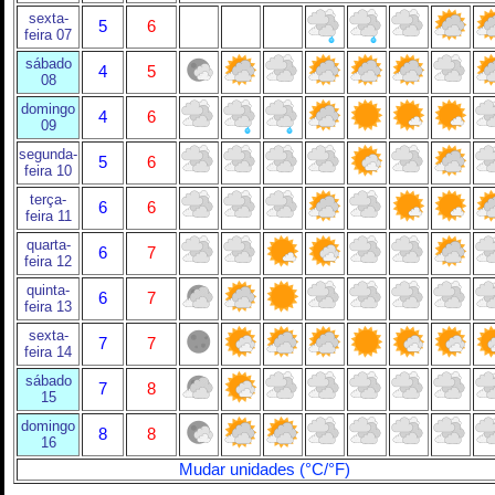
sexta-
5
6
feira 07
sábado
4
5
08
domingo
4
6
09
segunda-
5
6
feira 10
terça-
6
6
feira 11
quarta-
6
7
feira 12
quinta-
6
7
feira 13
sexta-
7
7
feira 14
sábado
7
8
15
domingo
8
8
16
Mudar unidades (°C/°F)