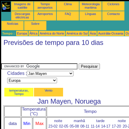
Imagens de
Tempo
Clima
Meteorologia
Ciclones
satélite
aeroportos
maritima
Descargas
Aeroportos
FAQ
Línguas
Contacto
eléctricas
Notícias
Sobre
Tempo :
Europa
África
América do Norte
América do Sul
Ásia
Austrália-Oceania
Ou
Previsões de tempo para 10 dias
Cidades :
temperaturas,
Vento
Tempo
Jan Mayen, Noruega
Temperatura
Tempo
(°C)
noite
manhã
tarde
noite
data
Min
Max
23-02
02-05
05-08
08-11
11-14
14-17
17-20
20-