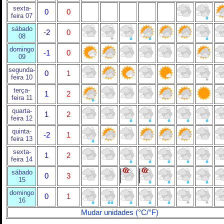
sexta-
0
0
feira 07
sábado
-2
0
08
domingo
-1
0
09
segunda-
0
1
feira 10
terça-
1
2
feira 11
quarta-
1
2
feira 12
quinta-
-2
1
feira 13
sexta-
1
2
feira 14
sábado
0
3
15
domingo
0
1
16
Mudar unidades (°C/°F)