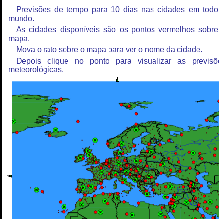
Previsões de tempo para 10 dias nas cidades em todo
mundo.
As cidades disponíveis são os pontos vermelhos sobre
mapa.
Mova o rato sobre o mapa para ver o nome da cidade.
Depois clique no ponto para visualizar as previsõ
meteorológicas.