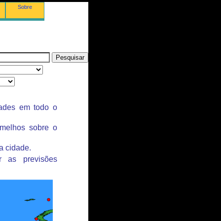
Sobre
dades em todo o
rmelhos sobre o
a cidade.
r as previsões