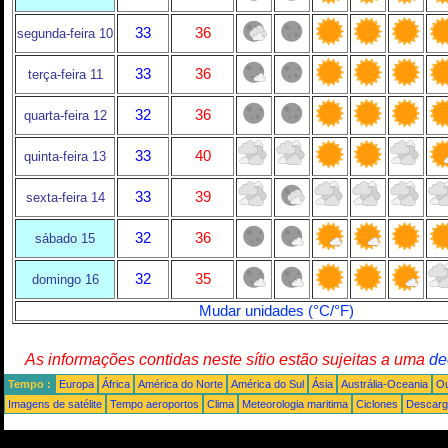
33
36
segunda-feira 10
33
36
terça-feira 11
32
36
quarta-feira 12
33
40
quinta-feira 13
33
39
sexta-feira 14
32
36
sábado 15
32
35
domingo 16
Mudar unidades (°C/°F)
As informações contidas neste sítio estão sujeitas a uma
de
Tempo :
Europa
África
América do Norte
América do Sul
Ásia
Austrália-Oceania
Ou
Imagens de satélite
Tempo aeroportos
Clima
Meteorologia maritima
Ciclones
Descarga