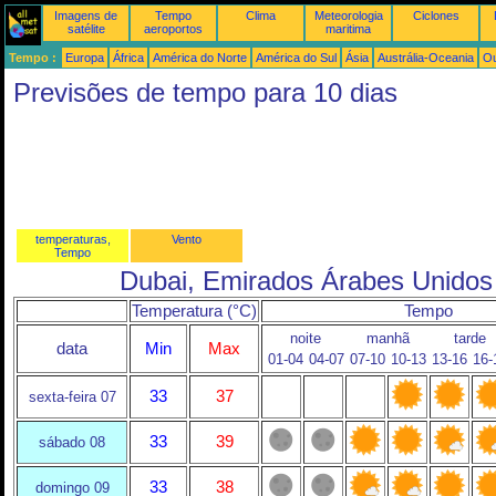
Imagens de
Tempo
Clima
Meteorologia
Ciclones
satélite
aeroportos
maritima
Tempo :
Europa
África
América do Norte
América do Sul
Ásia
Austrália-Oceania
Ou
Previsões de tempo para 10 dias
temperaturas,
Vento
Tempo
Dubai, Emirados Árabes Unidos
Temperatura (°C)
Tempo
noite
manhã
tarde
data
Min
Max
01-04
04-07
07-10
10-13
13-16
16-
33
37
sexta-feira 07
33
39
sábado 08
33
38
domingo 09