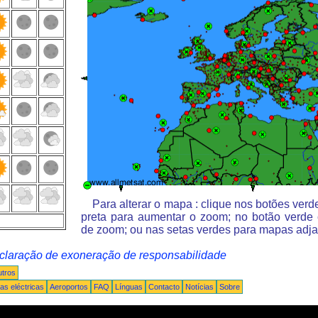
Para alterar o mapa : clique nos botões ver
preta para aumentar o zoom; no botão verde
de zoom; ou nas setas verdes para mapas adja
claração de exoneração de responsabilidade
tros
s eléctricas
Aeroportos
FAQ
Línguas
Contacto
Notícias
Sobre