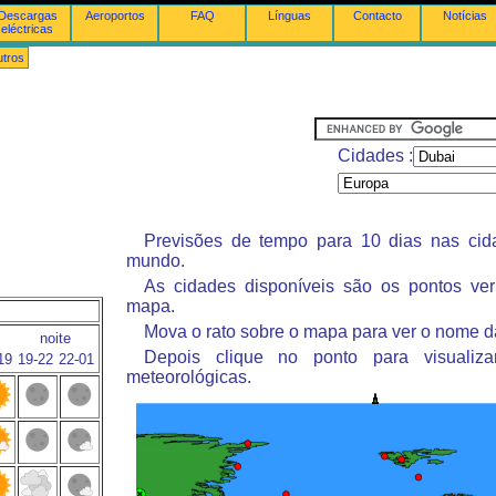
Descargas
Aeroportos
FAQ
Línguas
Contacto
Notícias
eléctricas
tros
Cidades :
Previsões de tempo para 10 dias nas ci
mundo.
As cidades disponíveis são os pontos ve
mapa.
Mova o rato sobre o mapa para ver o nome d
noite
Depois clique no ponto para visualiza
19
19-22
22-01
meteorológicas.