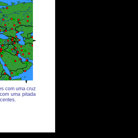
des com uma cruz
 com uma pitada
centes.