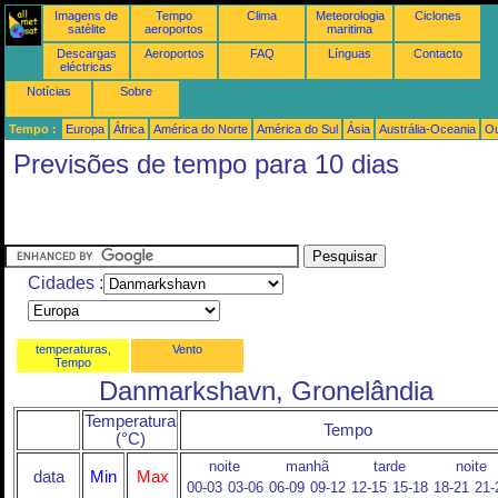
Imagens de
Tempo
Clima
Meteorologia
Ciclones
satélite
aeroportos
maritima
Descargas
Aeroportos
FAQ
Línguas
Contacto
eléctricas
Notícias
Sobre
Tempo :
Europa
África
América do Norte
América do Sul
Ásia
Austrália-Oceania
Ou
Previsões de tempo para 10 dias
Cidades :
temperaturas,
Vento
Tempo
Danmarkshavn, Gronelândia
Temperatura
Tempo
(°C)
noite
manhã
tarde
noite
data
Min
Max
00-03
03-06
06-09
09-12
12-15
15-18
18-21
21-