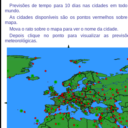
Previsões de tempo para 10 dias nas cidades em todo
mundo.
As cidades disponíveis são os pontos vermelhos sobre
mapa.
Mova o rato sobre o mapa para ver o nome da cidade.
Depois clique no ponto para visualizar as previsõ
meteorológicas.