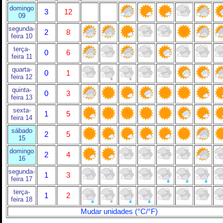
domingo
3
12
09
segunda-
2
8
feira 10
terça-
0
6
feira 11
quarta-
0
1
feira 12
quinta-
0
3
feira 13
sexta-
1
5
feira 14
sábado
2
5
15
domingo
2
4
16
segunda-
1
3
feira 17
terça-
1
2
feira 18
Mudar unidades (°C/°F)