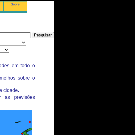
Sobre
dades em todo o
rmelhos sobre o
a cidade.
r as previsões