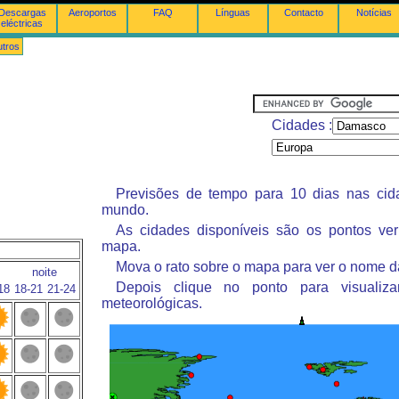
Descargas
Aeroportos
FAQ
Línguas
Contacto
Notícias
eléctricas
tros
Cidades :
Previsões de tempo para 10 dias nas ci
mundo.
As cidades disponíveis são os pontos ve
mapa.
Mova o rato sobre o mapa para ver o nome d
noite
Depois clique no ponto para visualiza
18
18-21
21-24
meteorológicas.