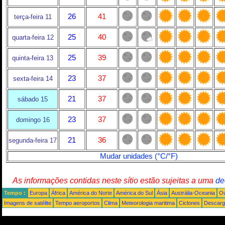
26
41
terça-feira 11
25
40
quarta-feira 12
25
39
quinta-feira 13
23
37
sexta-feira 14
21
37
sábado 15
23
37
domingo 16
21
36
segunda-feira 17
Mudar unidades (°C/°F)
As informações contidas neste sítio estão sujeitas a uma
de
Tempo :
Europa
África
América do Norte
América do Sul
Ásia
Austrália-Oceania
Ou
Imagens de satélite
Tempo aeroportos
Clima
Meteorologia maritima
Ciclones
Descarga