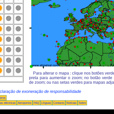
Para alterar o mapa : clique nos botões ver
preta para aumentar o zoom; no botão verde
de zoom; ou nas setas verdes para mapas adja
claração de exoneração de responsabilidade
tros
s eléctricas
Aeroportos
FAQ
Línguas
Contacto
Notícias
Sobre