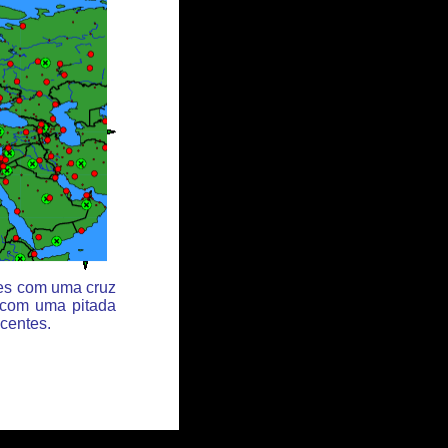
des com uma cruz
 com uma pitada
centes.