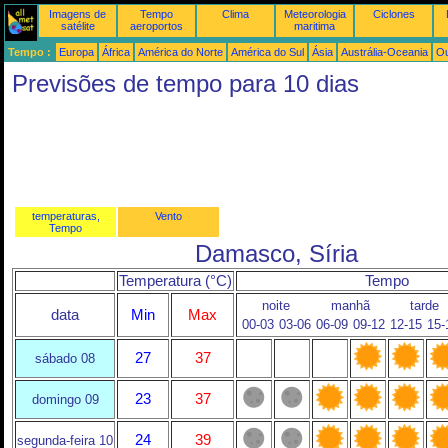
Imagens de
Tempo
Clima
Meteorologia
Ciclones
satélite
aeroportos
maritima
Tempo :
Europa
África
América do Norte
América do Sul
Ásia
Austrália-Oceania
Ou
Previsões de tempo para 10 dias
temperaturas,
Vento
Tempo
Damasco, Síria
Temperatura (°C)
Tempo
noite
manhã
tarde
data
Min
Max
00-03
03-06
06-09
09-12
12-15
15-
27
37
sábado 08
23
37
domingo 09
24
39
segunda-feira 10