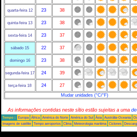
23
38
quarta-feira 12
23
38
quinta-feira 13
23
37
sexta-feira 14
22
37
sábado 15
23
38
domingo 16
24
39
segunda-feira 17
24
27
terça-feira 18
Mudar unidades (°C/°F)
As informações contidas neste sítio estão sujeitas a uma
de
Tempo :
Europa
África
América do Norte
América do Sul
Ásia
Austrália-Oceania
Ou
Imagens de satélite
Tempo aeroportos
Clima
Meteorologia maritima
Ciclones
Descarga