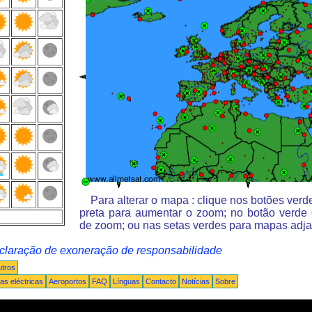
Para alterar o mapa : clique nos botões ver
preta para aumentar o zoom; no botão verde
de zoom; ou nas setas verdes para mapas adja
claração de exoneração de responsabilidade
tros
s eléctricas
Aeroportos
FAQ
Línguas
Contacto
Notícias
Sobre