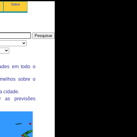
Sobre
dades em todo o
rmelhos sobre o
a cidade.
r as previsões