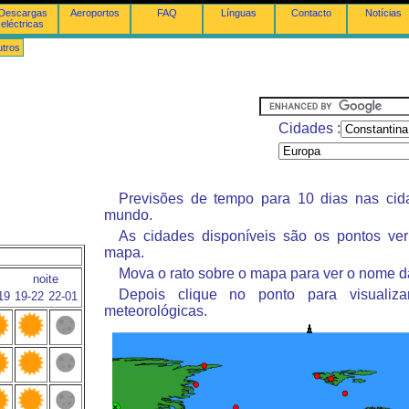
Descargas
Aeroportos
FAQ
Línguas
Contacto
Notícias
eléctricas
tros
Cidades :
Previsões de tempo para 10 dias nas ci
mundo.
As cidades disponíveis são os pontos ve
mapa.
Mova o rato sobre o mapa para ver o nome d
noite
Depois clique no ponto para visualiza
19
19-22
22-01
meteorológicas.