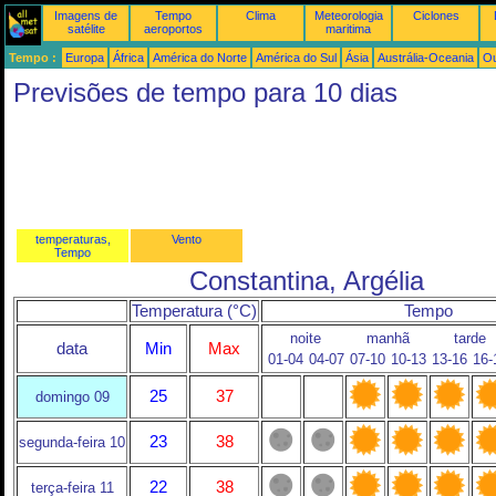
Imagens de
Tempo
Clima
Meteorologia
Ciclones
satélite
aeroportos
maritima
Tempo :
Europa
África
América do Norte
América do Sul
Ásia
Austrália-Oceania
Ou
Previsões de tempo para 10 dias
temperaturas,
Vento
Tempo
Constantina, Argélia
Temperatura (°C)
Tempo
noite
manhã
tarde
data
Min
Max
01-04
04-07
07-10
10-13
13-16
16-
25
37
domingo 09
23
38
segunda-feira 10
22
38
terça-feira 11