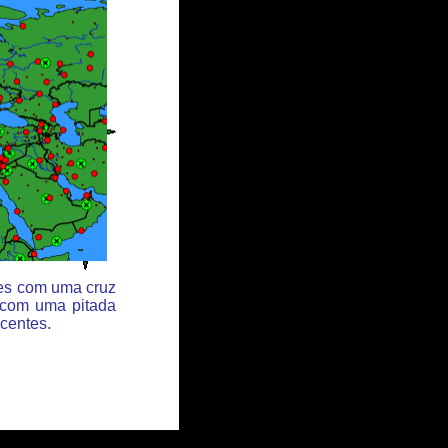
des com uma cruz
 com uma pitada
centes.