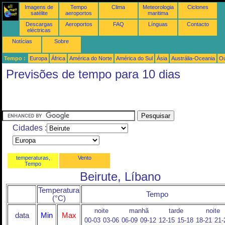
Imagens de
Tempo
Clima
Meteorologia
Ciclones
satélite
aeroportos
maritima
Descargas
Aeroportos
FAQ
Línguas
Contacto
eléctricas
Notícias
Sobre
Tempo :
Europa
África
América do Norte
América do Sul
Ásia
Austrália-Oceania
Ou
Previsões de tempo para 10 dias
Cidades :
temperaturas,
Vento
Tempo
Beirute, Líbano
Temperatura
Tempo
(°C)
noite
manhã
tarde
noite
data
Min
Max
00-03
03-06
06-09
09-12
12-15
15-18
18-21
21-