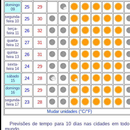
domingo
25
29
09
segunda-
25
30
feira 10
terça-
26
32
feira 11
quarta-
27
31
feira 12
quinta-
26
31
feira 13
sexta-
24
29
feira 14
sábado
24
28
15
domingo
25
29
16
segunda-
23
28
feira 17
Mudar unidades (°C/°F)
Previsões de tempo para 10 dias nas cidades em todo
mundo.