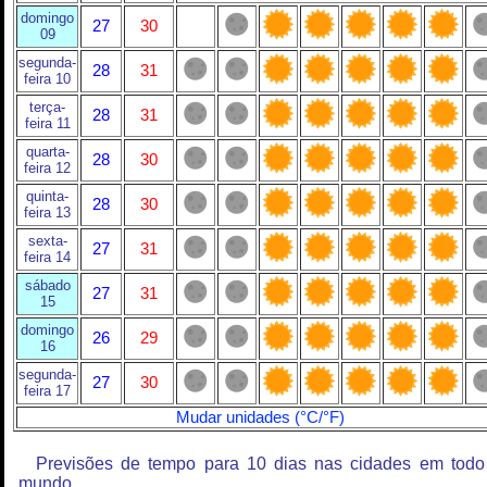
domingo
27
30
09
segunda-
28
31
feira 10
terça-
28
31
feira 11
quarta-
28
30
feira 12
quinta-
28
30
feira 13
sexta-
27
31
feira 14
sábado
27
31
15
domingo
26
29
16
segunda-
27
30
feira 17
Mudar unidades (°C/°F)
Previsões de tempo para 10 dias nas cidades em todo
mundo.