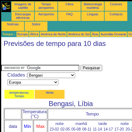
Imagens de
Tempo
Clima
Meteorologia
Ciclones
satélite
aeroportos
maritima
Descargas
Aeroportos
FAQ
Línguas
Contacto
eléctricas
Notícias
Sobre
Tempo :
Europa
África
América do Norte
América do Sul
Ásia
Austrália-Oceania
Ou
Previsões de tempo para 10 dias
Cidades :
temperaturas,
Vento
Tempo
Bengasi, Líbia
Temperatura
Tempo
(°C)
noite
manhã
tarde
noite
data
Min
Max
23-02
02-05
05-08
08-11
11-14
14-17
17-20
20-