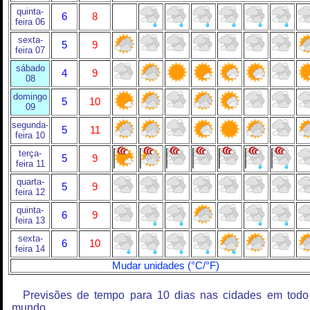
quinta-
6
8
feira 06
sexta-
5
9
feira 07
sábado
4
9
08
domingo
5
10
09
segunda-
5
11
feira 10
terça-
5
9
feira 11
quarta-
5
9
feira 12
quinta-
6
9
feira 13
sexta-
6
10
feira 14
Mudar unidades (°C/°F)
Previsões de tempo para 10 dias nas cidades em todo
mundo.