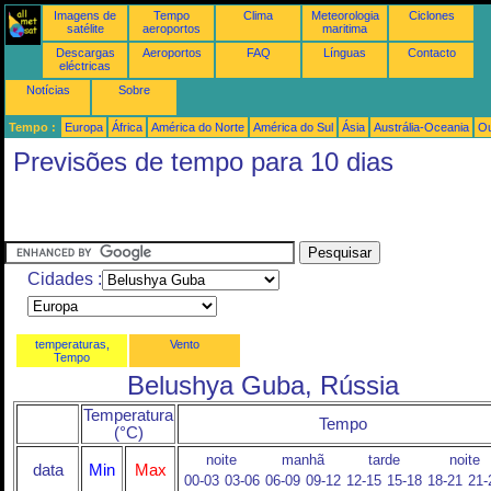
Imagens de
Tempo
Clima
Meteorologia
Ciclones
satélite
aeroportos
maritima
Descargas
Aeroportos
FAQ
Línguas
Contacto
eléctricas
Notícias
Sobre
Tempo :
Europa
África
América do Norte
América do Sul
Ásia
Austrália-Oceania
Ou
Previsões de tempo para 10 dias
Cidades :
temperaturas,
Vento
Tempo
Belushya Guba, Rússia
Temperatura
Tempo
(°C)
noite
manhã
tarde
noite
data
Min
Max
00-03
03-06
06-09
09-12
12-15
15-18
18-21
21-