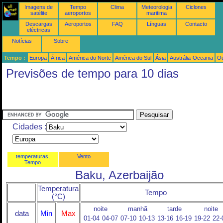
Imagens de
Tempo
Clima
Meteorologia
Ciclones
satélite
aeroportos
maritima
Descargas
Aeroportos
FAQ
Línguas
Contacto
eléctricas
Notícias
Sobre
Tempo :
Europa
África
América do Norte
América do Sul
Ásia
Austrália-Oceania
Ou
Previsões de tempo para 10 dias
Cidades :
temperaturas,
Vento
Tempo
Baku, Azerbaijão
Temperatura
Tempo
(°C)
noite
manhã
tarde
noite
data
Min
Max
01-04
04-07
07-10
10-13
13-16
16-19
19-22
22-