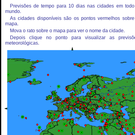
Previsões de tempo para 10 dias nas cidades em todo
mundo.
As cidades disponíveis são os pontos vermelhos sobre
mapa.
Mova o rato sobre o mapa para ver o nome da cidade.
Depois clique no ponto para visualizar as previsõ
meteorológicas.