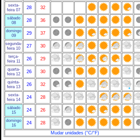
sexta-
28
32
feira 07
sábado
28
36
08
domingo
29
37
09
segunda-
27
30
feira 10
terça-
26
29
feira 11
quarta-
26
30
feira 12
quinta-
26
32
feira 13
sexta-
24
28
feira 14
sábado
24
26
15
domingo
24
28
16
Mudar unidades (°C/°F)