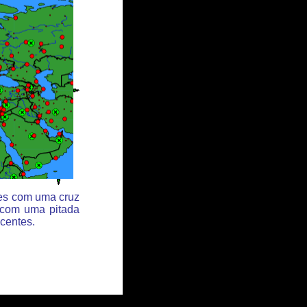
des com uma cruz
 com uma pitada
centes.