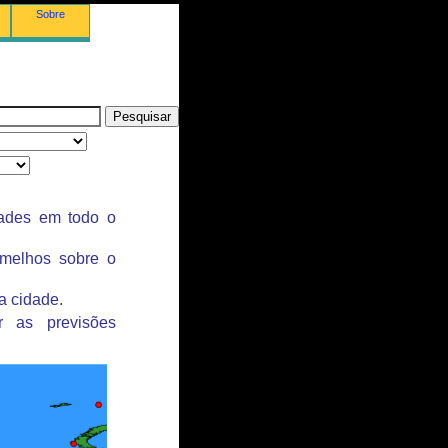
Sobre
dades em todo o
rmelhos sobre o
a cidade.
r as previsões