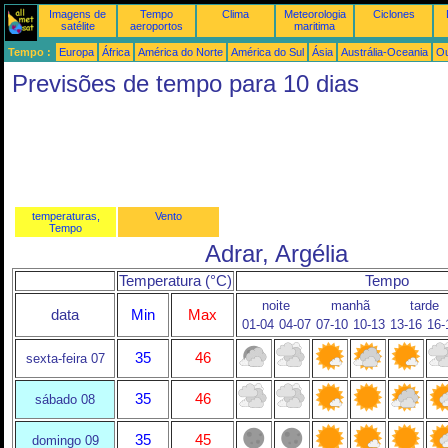
Imagens de
Tempo
Clima
Meteorologia
Ciclones
satélite
aeroportos
maritima
Tempo :
Europa
África
América do Norte
América do Sul
Ásia
Austrália-Oceania
Ou
Previsões de tempo para 10 dias
temperaturas,
Vento
Tempo
Adrar, Argélia
Temperatura (°C)
Tempo
noite
manhã
tarde
data
Min
Max
01-04
04-07
07-10
10-13
13-16
16-
35
46
sexta-feira 07
35
46
sábado 08
35
45
domingo 09