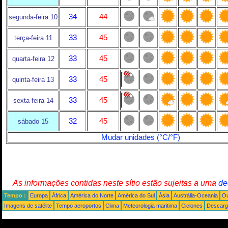
34
44
segunda-feira 10
33
45
terça-feira 11
33
45
quarta-feira 12
33
45
quinta-feira 13
33
45
sexta-feira 14
32
45
sábado 15
Mudar unidades (°C/°F)
As informações contidas neste sítio estão sujeitas a uma
de
Tempo :
Europa
África
América do Norte
América do Sul
Ásia
Austrália-Oceania
Ou
Imagens de satélite
Tempo aeroportos
Clima
Meteorologia maritima
Ciclones
Descarga