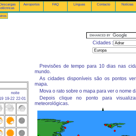
Descargas
Aeroportos
FAQ
Línguas
Contacto
Notícias
eléctricas
tros
Cidades :
Previsões de tempo para 10 dias nas ci
mundo.
As cidades disponíveis são os pontos ve
mapa.
Mova o rato sobre o mapa para ver o nome d
noite
Depois clique no ponto para visualiza
19
19-22
22-01
meteorológicas.