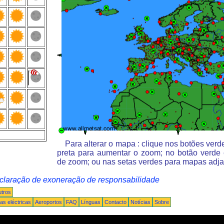
Para alterar o mapa : clique nos botões ver
preta para aumentar o zoom; no botão verde
de zoom; ou nas setas verdes para mapas adja
claração de exoneração de responsabilidade
tros
s eléctricas
Aeroportos
FAQ
Línguas
Contacto
Notícias
Sobre