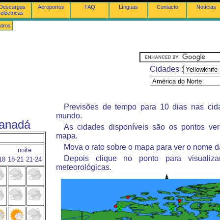
Descargas
Aeroportos
FAQ
Línguas
Contacto
Notícias
eléctricas
tros
Cidades :
Previsões de tempo para 10 dias nas ci
mundo.
Canadá
As cidades disponíveis são os pontos ve
mapa.
Mova o rato sobre o mapa para ver o nome d
noite
Depois clique no ponto para visualiza
18
18-21
21-24
meteorológicas.