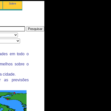
Sobre
dades em todo o
rmelhos sobre o
a cidade.
r as previsões