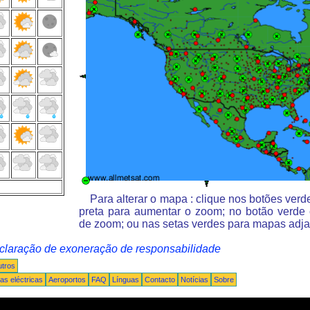
Para alterar o mapa : clique nos botões ver
preta para aumentar o zoom; no botão verde
de zoom; ou nas setas verdes para mapas adja
claração de exoneração de responsabilidade
tros
s eléctricas
Aeroportos
FAQ
Línguas
Contacto
Notícias
Sobre