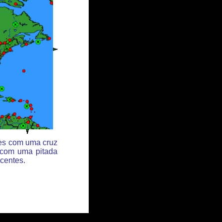
des com uma cruz
 com uma pitada
centes.