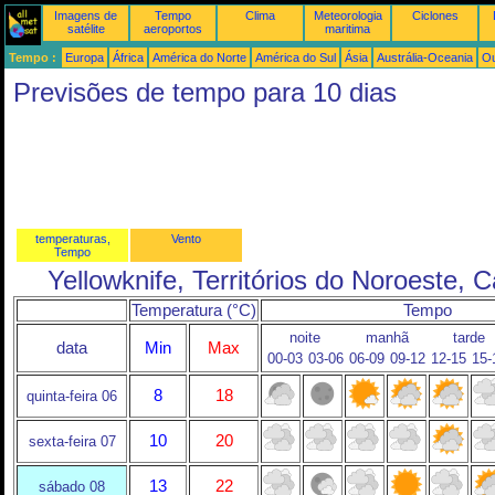
Imagens de
Tempo
Clima
Meteorologia
Ciclones
satélite
aeroportos
maritima
Tempo :
Europa
África
América do Norte
América do Sul
Ásia
Austrália-Oceania
Ou
Previsões de tempo para 10 dias
temperaturas,
Vento
Tempo
Yellowknife, Territórios do Noroeste, 
Temperatura (°C)
Tempo
noite
manhã
tarde
data
Min
Max
00-03
03-06
06-09
09-12
12-15
15-
8
18
quinta-feira 06
10
20
sexta-feira 07
13
22
sábado 08