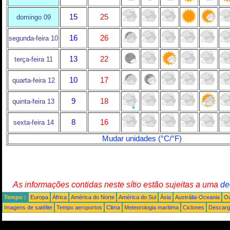
15
25
domingo 09
16
26
segunda-feira 10
13
22
terça-feira 11
10
17
quarta-feira 12
9
18
quinta-feira 13
8
16
sexta-feira 14
Mudar unidades (°C/°F)
As informações contidas neste sítio estão sujeitas a uma
de
Tempo :
Europa
África
América do Norte
América do Sul
Ásia
Austrália-Oceania
Ou
Imagens de satélite
Tempo aeroportos
Clima
Meteorologia maritima
Ciclones
Descarga