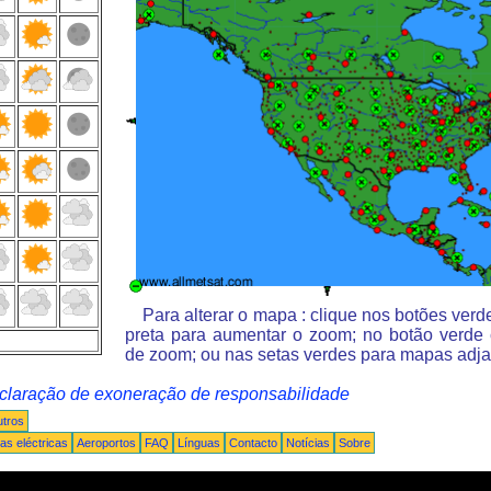
Para alterar o mapa : clique nos botões ver
preta para aumentar o zoom; no botão verde
de zoom; ou nas setas verdes para mapas adja
claração de exoneração de responsabilidade
tros
s eléctricas
Aeroportos
FAQ
Línguas
Contacto
Notícias
Sobre