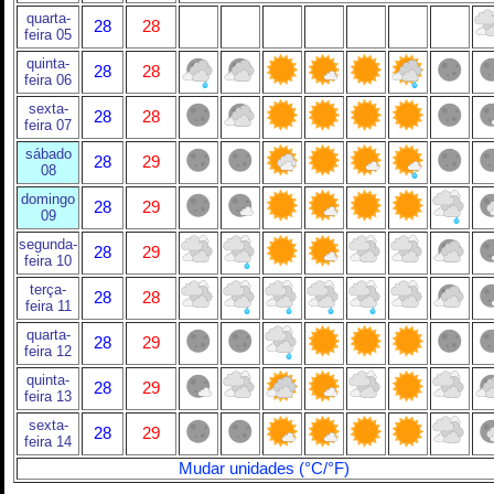
quarta-
28
28
feira 05
quinta-
28
28
feira 06
sexta-
28
28
feira 07
sábado
28
29
08
domingo
28
29
09
segunda-
28
29
feira 10
terça-
28
28
feira 11
quarta-
28
29
feira 12
quinta-
28
29
feira 13
sexta-
28
29
feira 14
Mudar unidades (°C/°F)