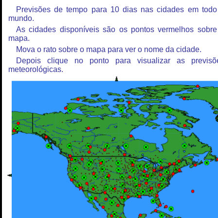
Previsões de tempo para 10 dias nas cidades em todo
mundo.
As cidades disponíveis são os pontos vermelhos sobre
mapa.
Mova o rato sobre o mapa para ver o nome da cidade.
Depois clique no ponto para visualizar as previsõ
meteorológicas.