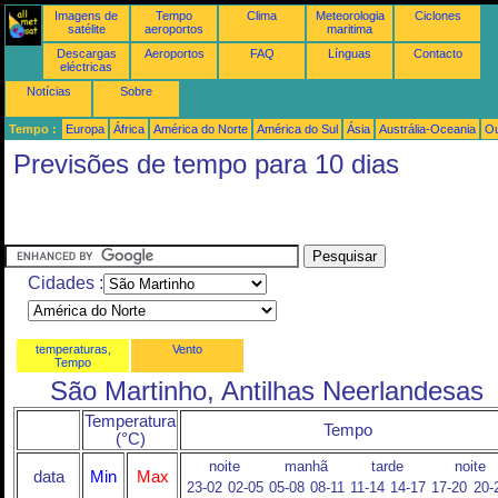
Imagens de
Tempo
Clima
Meteorologia
Ciclones
satélite
aeroportos
maritima
Descargas
Aeroportos
FAQ
Línguas
Contacto
eléctricas
Notícias
Sobre
Tempo :
Europa
África
América do Norte
América do Sul
Ásia
Austrália-Oceania
Ou
Previsões de tempo para 10 dias
Cidades :
temperaturas,
Vento
Tempo
São Martinho, Antilhas Neerlandesas
Temperatura
Tempo
(°C)
noite
manhã
tarde
noite
data
Min
Max
23-02
02-05
05-08
08-11
11-14
14-17
17-20
20-