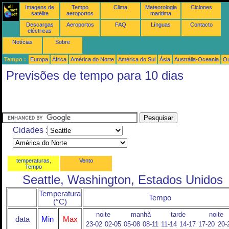
Imagens de
Tempo
Clima
Meteorologia
Ciclones
satélite
aeroportos
maritima
Descargas
Aeroportos
FAQ
Línguas
Contacto
eléctricas
Notícias
Sobre
Tempo :
Europa
África
América do Norte
América do Sul
Ásia
Austrália-Oceania
Ou
Previsões de tempo para 10 dias
Cidades :
temperaturas,
Vento
Tempo
Seattle, Washington, Estados Unidos
Temperatura
Tempo
(°C)
noite
manhã
tarde
noite
data
Min
Max
23-02
02-05
05-08
08-11
11-14
14-17
17-20
20-