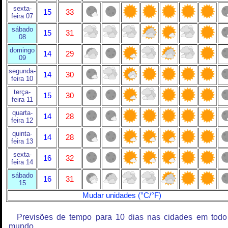
sexta-
15
33
feira 07
sábado
15
31
08
domingo
14
29
09
segunda-
14
30
feira 10
terça-
15
30
feira 11
quarta-
14
28
feira 12
quinta-
14
28
feira 13
sexta-
16
32
feira 14
sábado
16
31
15
Mudar unidades (°C/°F)
Previsões de tempo para 10 dias nas cidades em todo
mundo.