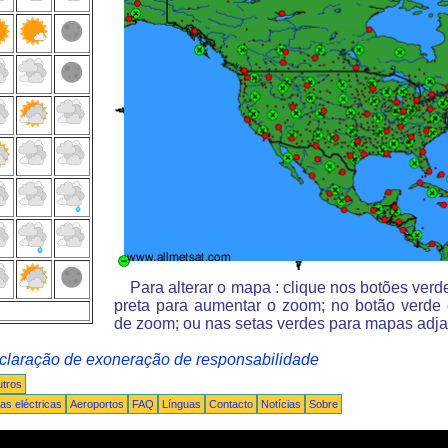
Para alterar o mapa : clique nos botões ver
preta para aumentar o zoom; no botão verde
de zoom; ou nas setas verdes para mapas adja
claração de exoneração de responsabilidade
tros
s eléctricas
Aeroportos
FAQ
Línguas
Contacto
Notícias
Sobre