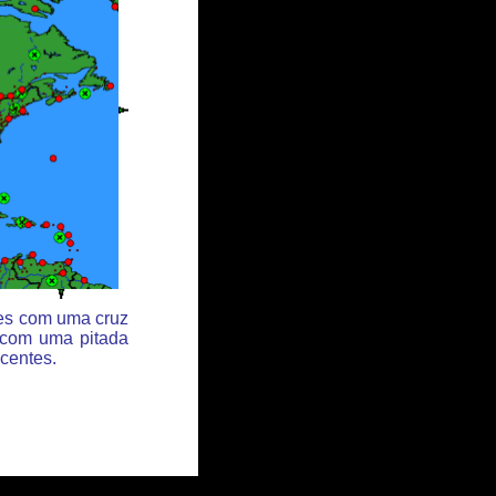
des com uma cruz
 com uma pitada
centes.