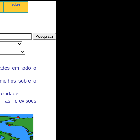
Sobre
dades em todo o
rmelhos sobre o
a cidade.
r as previsões