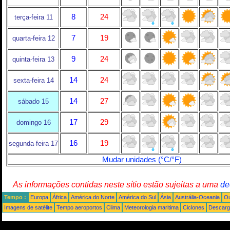
8
24
terça-feira 11
7
19
quarta-feira 12
9
24
quinta-feira 13
14
24
sexta-feira 14
14
27
sábado 15
17
29
domingo 16
16
19
segunda-feira 17
Mudar unidades (°C/°F)
As informações contidas neste sítio estão sujeitas a uma
de
Tempo :
Europa
África
América do Norte
América do Sul
Ásia
Austrália-Oceania
Ou
Imagens de satélite
Tempo aeroportos
Clima
Meteorologia maritima
Ciclones
Descarga