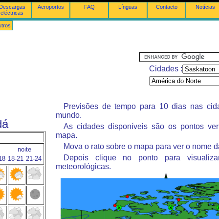
Descargas
Aeroportos
FAQ
Línguas
Contacto
Notícias
eléctricas
tros
Cidades :
Previsões de tempo para 10 dias nas ci
mundo.
dá
As cidades disponíveis são os pontos ve
mapa.
Mova o rato sobre o mapa para ver o nome d
noite
Depois clique no ponto para visualiza
18
18-21
21-24
meteorológicas.