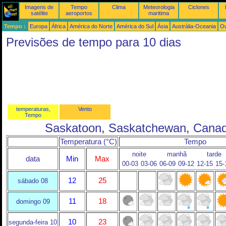
Imagens de
Tempo
Clima
Meteorologia
Ciclones
satélite
aeroportos
maritima
Tempo :
Europa
África
América do Norte
América do Sul
Ásia
Austrália-Oceania
Ou
Previsões de tempo para 10 dias
temperaturas,
Vento
Tempo
Saskatoon, Saskatchewan, Cana
Temperatura (°C)
Tempo
noite
manhã
tarde
data
Min
Max
00-03
03-06
06-09
09-12
12-15
15-
12
25
sábado 08
11
18
domingo 09
10
23
segunda-feira 10