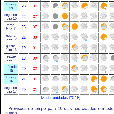
domingo
23
37
09
segunda-
22
37
feira 10
terça-
23
37
feira 11
quarta-
21
33
feira 12
quinta-
19
31
feira 13
sexta-
18
30
feira 14
sábado
20
32
15
domingo
21
31
16
segunda-
20
31
feira 17
Mudar unidades (°C/°F)
Previsões de tempo para 10 dias nas cidades em todo
mundo.