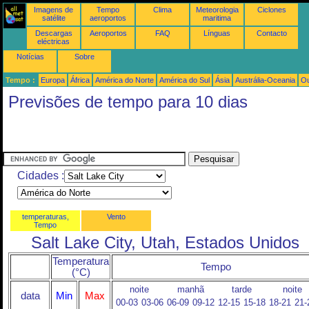
Imagens de
Tempo
Clima
Meteorologia
Ciclones
satélite
aeroportos
maritima
Descargas
Aeroportos
FAQ
Línguas
Contacto
eléctricas
Notícias
Sobre
Tempo :
Europa
África
América do Norte
América do Sul
Ásia
Austrália-Oceania
Ou
Previsões de tempo para 10 dias
Cidades :
temperaturas,
Vento
Tempo
Salt Lake City, Utah, Estados Unidos
Temperatura
Tempo
(°C)
noite
manhã
tarde
noite
data
Min
Max
00-03
03-06
06-09
09-12
12-15
15-18
18-21
21-