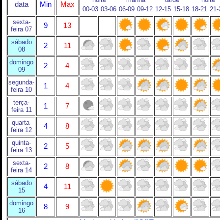
data
Min
Max
00-03
03-06
06-09
09-12
12-15
15-18
18-21
21-
sexta-
9
13
feira 07
sábado
2
11
08
domingo
2
4
09
segunda-
1
4
feira 10
terça-
1
7
feira 11
quarta-
4
8
feira 12
quinta-
2
5
feira 13
sexta-
2
8
feira 14
sábado
4
11
15
domingo
8
9
16