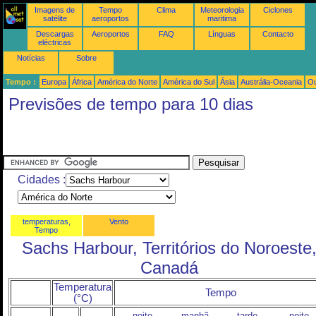
Imagens de
Tempo
Clima
Meteorologia
Ciclones
satélite
aeroportos
maritima
Descargas
Aeroportos
FAQ
Línguas
Contacto
eléctricas
Notícias
Sobre
Tempo :
Europa
África
América do Norte
América do Sul
Ásia
Austrália-Oceania
Ou
Previsões de tempo para 10 dias
Cidades :
temperaturas,
Vento
Tempo
Sachs Harbour, Territórios do Noroeste
Canadá
Temperatura
Tempo
(°C)
noite
manhã
tarde
noite