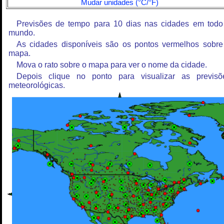
Mudar unidades (°C/°F)
Previsões de tempo para 10 dias nas cidades em todo
mundo.
As cidades disponíveis são os pontos vermelhos sobre
mapa.
Mova o rato sobre o mapa para ver o nome da cidade.
Depois clique no ponto para visualizar as previsõ
meteorológicas.