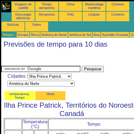
Imagens de
Tempo
Clima
Meteorologia
Ciclones
satélite
aeroportos
maritima
Descargas
Aeroportos
FAQ
Línguas
Contacto
eléctricas
Notícias
Sobre
Tempo :
Europa
África
América do Norte
América do Sul
Ásia
Austrália-Oceania
Ou
Previsões de tempo para 10 dias
Cidades :
temperaturas,
Vento
Tempo
Ilha Prince Patrick, Territórios do Noroest
Canadá
Temperatura
Tempo
(°C)
noite
manhã
tarde
noite