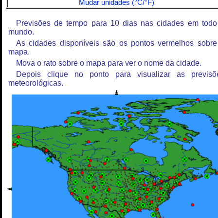
Mudar unidades (°C/°F)
Previsões de tempo para 10 dias nas cidades em todo
mundo.
As cidades disponíveis são os pontos vermelhos sobre
mapa.
Mova o rato sobre o mapa para ver o nome da cidade.
Depois clique no ponto para visualizar as previsõ
meteorológicas.