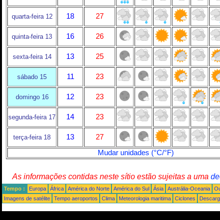
18
27
quarta-feira 12
16
26
quinta-feira 13
13
25
sexta-feira 14
11
23
sábado 15
12
23
domingo 16
14
23
segunda-feira 17
13
27
terça-feira 18
Mudar unidades (°C/°F)
As informações contidas neste sítio estão sujeitas a uma
de
Tempo :
Europa
África
América do Norte
América do Sul
Ásia
Austrália-Oceania
Ou
Imagens de satélite
Tempo aeroportos
Clima
Meteorologia maritima
Ciclones
Descarga