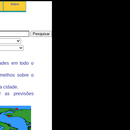
Sobre
dades em todo o
rmelhos sobre o
a cidade.
r as previsões