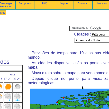
Descargas
Aeroportos
FAQ
Línguas
Contacto
Notícias
eléctricas
tros
Cidades :
Previsões de tempo para 10 dias nas ci
mundo.
idos
As cidades disponíveis são os pontos ve
mapa.
Mova o rato sobre o mapa para ver o nome d
noite
Depois clique no ponto para visualiza
17
17-20
20-23
meteorológicas.