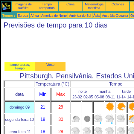
Imagens de
Tempo
Clima
Meteorologia
Ciclones
satélite
aeroportos
maritima
Tempo :
Europa
África
América do Norte
América do Sul
Ásia
Austrália-Oceania
Ou
Previsões de tempo para 10 dias
temperaturas,
Vento
Tempo
Pittsburgh, Pensilvânia, Estados Un
Temperatura (°C)
Tempo
noite
manhã
tarde
data
Min
Max
23-02
02-05
05-08
08-11
11-14
14-
21
29
domingo 09
18
30
segunda-feira 10
18
28
terça-feira 11