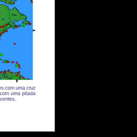
des com uma cruz
 com uma pitada
centes.