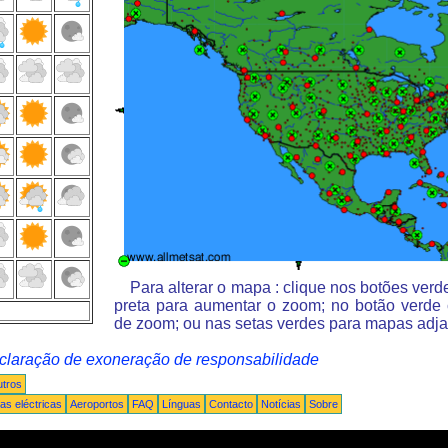
Para alterar o mapa : clique nos botões ver
preta para aumentar o zoom; no botão verde
de zoom; ou nas setas verdes para mapas adja
claração de exoneração de responsabilidade
tros
s eléctricas
Aeroportos
FAQ
Línguas
Contacto
Notícias
Sobre