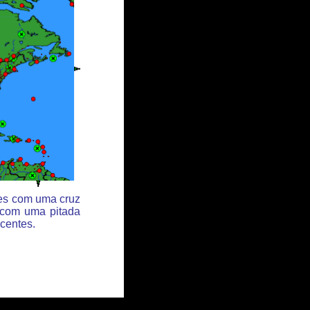
des com uma cruz
 com uma pitada
centes.