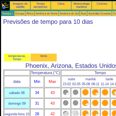
Imagens de
Tempo
Clima
Meteorologia
Ciclones
satélite
aeroportos
maritima
Tempo :
Europa
África
América do Norte
América do Sul
Ásia
Austrália-Oceania
Ou
Previsões de tempo para 10 dias
temperaturas,
Vento
Tempo
Phoenix, Arizona, Estados Unido
Temperatura (°C)
Tempo
noite
manhã
tarde
data
Min
Max
23-02
02-05
05-08
08-11
11-14
14-
34
43
sábado 08
31
43
domingo 09
28
42
segunda-feira 10