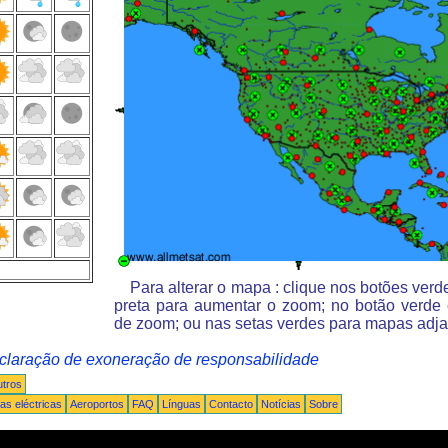
Para alterar o mapa : clique nos botões ver
preta para aumentar o zoom; no botão verde
de zoom; ou nas setas verdes para mapas adja
claração de exoneração de responsabilidade
tros
s eléctricas
Aeroportos
FAQ
Línguas
Contacto
Notícias
Sobre