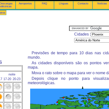
Descargas
Aeroportos
FAQ
Línguas
Contacto
Notícias
eléctricas
tros
Cidades :
Previsões de tempo para 10 dias nas ci
mundo.
s
As cidades disponíveis são os pontos ve
mapa.
Mova o rato sobre o mapa para ver o nome d
noite
Depois clique no ponto para visualiza
17
17-20
20-23
meteorológicas.