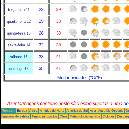
29
39
terça-feira 11
29
38
quarta-feira 12
28
38
quinta-feira 13
32
39
sexta-feira 14
33
41
sábado 15
35
41
domingo 16
Mudar unidades (°C/°F)
As informações contidas neste sítio estão sujeitas a uma
de
Tempo :
Europa
África
América do Norte
América do Sul
Ásia
Austrália-Oceania
Ou
Imagens de satélite
Tempo aeroportos
Clima
Meteorologia maritima
Ciclones
Descarga