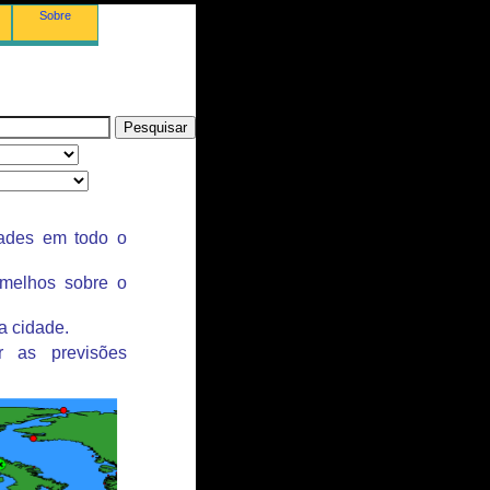
Sobre
dades em todo o
rmelhos sobre o
a cidade.
r as previsões