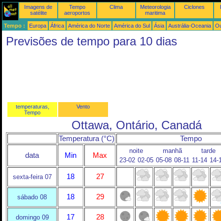
Imagens de
Tempo
Clima
Meteorologia
Ciclones
satélite
aeroportos
maritima
Tempo :
Europa
África
América do Norte
América do Sul
Ásia
Austrália-Oceania
Ou
Previsões de tempo para 10 dias
temperaturas,
Vento
Tempo
Ottawa, Ontário, Canadá
Temperatura (°C)
Tempo
noite
manhã
tarde
data
Min
Max
23-02
02-05
05-08
08-11
11-14
14-
18
27
sexta-feira 07
18
29
sábado 08
17
28
domingo 09