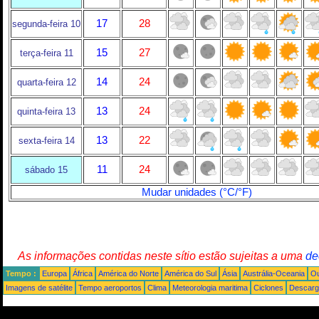
17
28
segunda-feira 10
15
27
terça-feira 11
14
24
quarta-feira 12
13
24
quinta-feira 13
13
22
sexta-feira 14
11
24
sábado 15
Mudar unidades (°C/°F)
As informações contidas neste sítio estão sujeitas a uma
de
Tempo :
Europa
África
América do Norte
América do Sul
Ásia
Austrália-Oceania
Ou
Imagens de satélite
Tempo aeroportos
Clima
Meteorologia maritima
Ciclones
Descarga