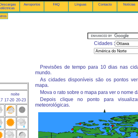
Descargas
Aeroportos
FAQ
Línguas
Contacto
Notícias
eléctricas
tros
Cidades :
Previsões de tempo para 10 dias nas ci
mundo.
As cidades disponíveis são os pontos ve
mapa.
Mova o rato sobre o mapa para ver o nome d
noite
Depois clique no ponto para visualiza
17
17-20
20-23
meteorológicas.