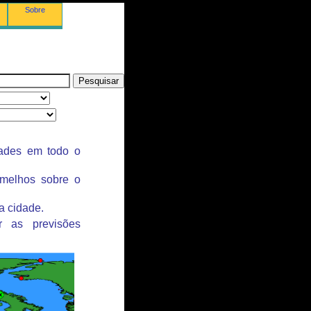
Sobre
dades em todo o
rmelhos sobre o
a cidade.
r as previsões