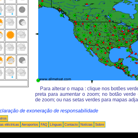
Para alterar o mapa : clique nos botões ver
preta para aumentar o zoom; no botão verde
de zoom; ou nas setas verdes para mapas adja
claração de exoneração de responsabilidade
tros
s eléctricas
Aeroportos
FAQ
Línguas
Contacto
Notícias
Sobre