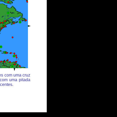
des com uma cruz
 com uma pitada
centes.