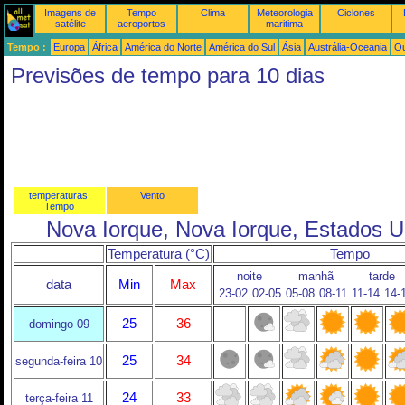
Imagens de
Tempo
Clima
Meteorologia
Ciclones
satélite
aeroportos
maritima
Tempo :
Europa
África
América do Norte
América do Sul
Ásia
Austrália-Oceania
Ou
Previsões de tempo para 10 dias
temperaturas,
Vento
Tempo
Nova Iorque, Nova Iorque, Estados U
Temperatura (°C)
Tempo
noite
manhã
tarde
data
Min
Max
23-02
02-05
05-08
08-11
11-14
14-
25
36
domingo 09
25
34
segunda-feira 10
24
33
terça-feira 11