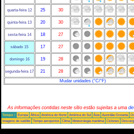
25
30
quarta-feira 12
20
30
quinta-feira 13
18
27
sexta-feira 14
17
27
sábado 15
19
28
domingo 16
21
28
segunda-feira 17
Mudar unidades (°C/°F)
As informações contidas neste sítio estão sujeitas a uma
de
Tempo :
Europa
África
América do Norte
América do Sul
Ásia
Austrália-Oceania
Ou
Imagens de satélite
Tempo aeroportos
Clima
Meteorologia maritima
Ciclones
Descarga