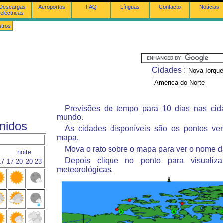
Descargas
Aeroportos
FAQ
Línguas
Contacto
Notícias
eléctricas
tros
Cidades :
Previsões de tempo para 10 dias nas ci
mundo.
nidos
As cidades disponíveis são os pontos ve
mapa.
Mova o rato sobre o mapa para ver o nome d
noite
Depois clique no ponto para visualiza
17
17-20
20-23
meteorológicas.