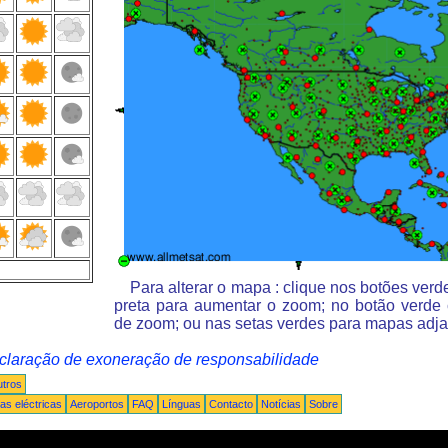
Para alterar o mapa : clique nos botões ver
preta para aumentar o zoom; no botão verde
de zoom; ou nas setas verdes para mapas adja
claração de exoneração de responsabilidade
tros
s eléctricas
Aeroportos
FAQ
Línguas
Contacto
Notícias
Sobre