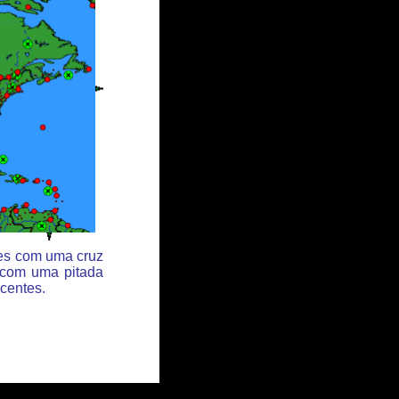
des com uma cruz
 com uma pitada
centes.