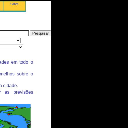
Sobre
dades em todo o
rmelhos sobre o
a cidade.
r as previsões