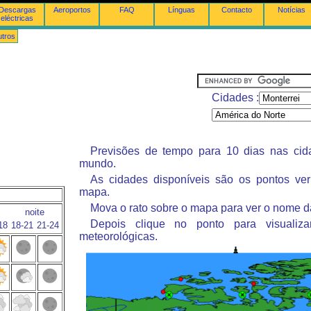
Descargas
Aeroportos
FAQ
Línguas
Contacto
Notícias
eléctricas
tros
Cidades :
Previsões de tempo para 10 dias nas ci
mundo.
As cidades disponíveis são os pontos ve
mapa.
Mova o rato sobre o mapa para ver o nome d
noite
Depois clique no ponto para visualiza
18
18-21
21-24
meteorológicas.