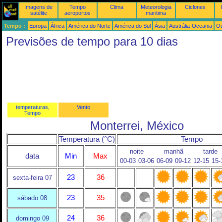
Imagens de
Tempo
Clima
Meteorologia
Ciclones
satélite
aeroportos
maritima
Tempo :
Europa
África
América do Norte
América do Sul
Ásia
Austrália-Oceania
Ou
Previsões de tempo para 10 dias
temperaturas,
Vento
Tempo
Monterrei, México
Temperatura (°C)
Tempo
noite
manhã
tarde
data
Min
Max
00-03
03-06
06-09
09-12
12-15
15-
23
36
sexta-feira 07
23
35
sábado 08
24
36
domingo 09