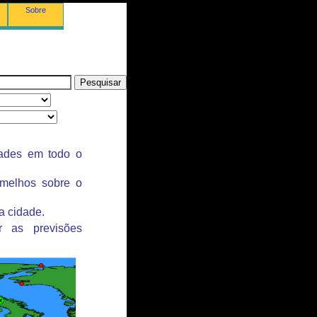
Sobre
dades em todo o
rmelhos sobre o
a cidade.
r as previsões