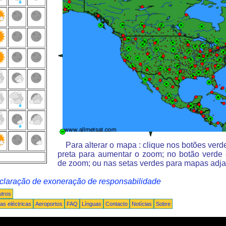
Para alterar o mapa : clique nos botões ver
preta para aumentar o zoom; no botão verde
de zoom; ou nas setas verdes para mapas adja
claração de exoneração de responsabilidade
tros
s eléctricas
Aeroportos
FAQ
Línguas
Contacto
Notícias
Sobre