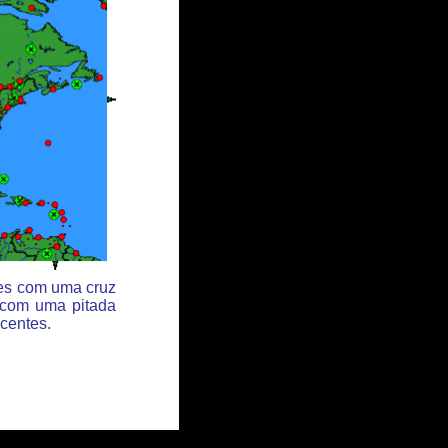
des com uma cruz
 com uma pitada
centes.