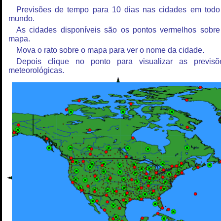
Previsões de tempo para 10 dias nas cidades em todo
mundo.
As cidades disponíveis são os pontos vermelhos sobre
mapa.
Mova o rato sobre o mapa para ver o nome da cidade.
Depois clique no ponto para visualizar as previsõ
meteorológicas.