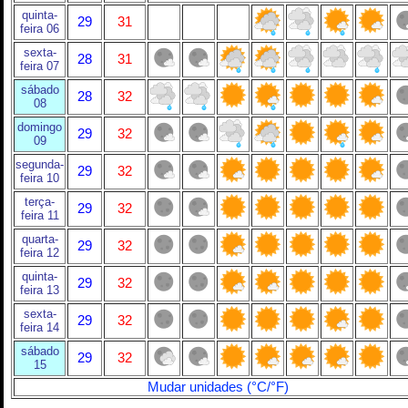
quinta-
29
31
feira 06
sexta-
28
31
feira 07
sábado
28
32
08
domingo
29
32
09
segunda-
29
32
feira 10
terça-
29
32
feira 11
quarta-
29
32
feira 12
quinta-
29
32
feira 13
sexta-
29
32
feira 14
sábado
29
32
15
Mudar unidades (°C/°F)