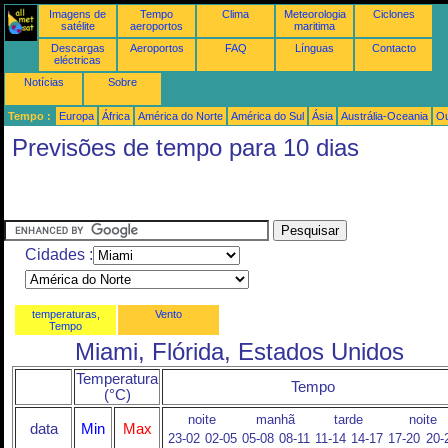
Imagens de
Tempo
Clima
Meteorologia
Ciclones
satélite
aeroportos
maritima
Descargas
Aeroportos
FAQ
Línguas
Contacto
eléctricas
Notícias
Sobre
Tempo :
Europa
África
América do Norte
América do Sul
Ásia
Austrália-Oceania
Ou
Previsões de tempo para 10 dias
Cidades :
temperaturas,
Vento
Tempo
Miami, Flórida, Estados Unidos
Temperatura
Tempo
(°C)
noite
manhã
tarde
noite
data
Min
Max
23-02
02-05
05-08
08-11
11-14
14-17
17-20
20-