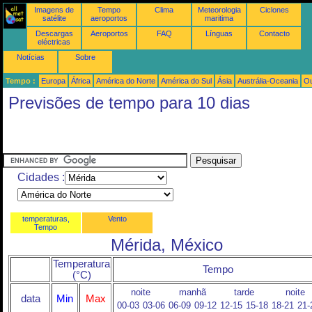
Imagens de
Tempo
Clima
Meteorologia
Ciclones
satélite
aeroportos
maritima
Descargas
Aeroportos
FAQ
Línguas
Contacto
eléctricas
Notícias
Sobre
Tempo :
Europa
África
América do Norte
América do Sul
Ásia
Austrália-Oceania
Ou
Previsões de tempo para 10 dias
Cidades :
temperaturas,
Vento
Tempo
Mérida, México
Temperatura
Tempo
(°C)
noite
manhã
tarde
noite
data
Min
Max
00-03
03-06
06-09
09-12
12-15
15-18
18-21
21-