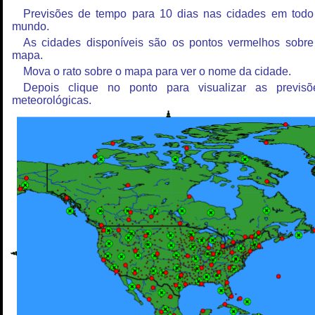
Previsões de tempo para 10 dias nas cidades em todo
mundo.
As cidades disponíveis são os pontos vermelhos sobre
mapa.
Mova o rato sobre o mapa para ver o nome da cidade.
Depois clique no ponto para visualizar as previsõ
meteorológicas.