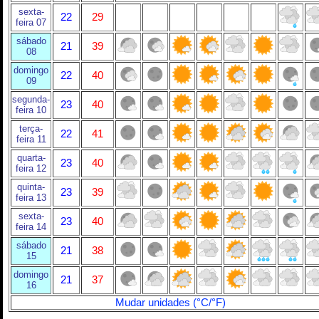
sexta-
22
29
feira 07
sábado
21
39
08
domingo
22
40
09
segunda-
23
40
feira 10
terça-
22
41
feira 11
quarta-
23
40
feira 12
quinta-
23
39
feira 13
sexta-
23
40
feira 14
sábado
21
38
15
domingo
21
37
16
Mudar unidades (°C/°F)