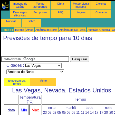
Imagens de
Tempo
Clima
Meteorologia
Ciclones
satélite
aeroportos
maritima
Descargas
Aeroportos
FAQ
Línguas
Contacto
eléctricas
Notícias
Sobre
Tempo :
Europa
África
América do Norte
América do Sul
Ásia
Austrália-Oceania
Ou
Previsões de tempo para 10 dias
Cidades :
temperaturas,
Vento
Tempo
Las Vegas, Nevada, Estados Unidos
Temperatura
Tempo
(°C)
noite
manhã
tarde
noite
data
Min
Max
23-02
02-05
05-08
08-11
11-14
14-17
17-20
20-