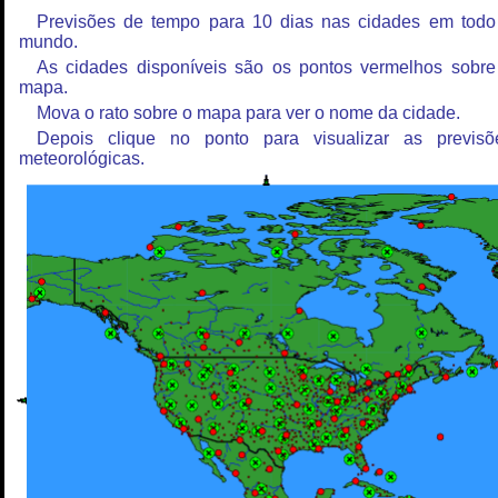
Previsões de tempo para 10 dias nas cidades em todo
mundo.
As cidades disponíveis são os pontos vermelhos sobre
mapa.
Mova o rato sobre o mapa para ver o nome da cidade.
Depois clique no ponto para visualizar as previsõ
meteorológicas.