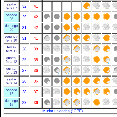
sexta-
32
41
feira 07
sábado
29
42
08
domingo
31
42
09
segunda-
31
41
feira 10
terça-
28
38
feira 11
quarta-
29
38
feira 12
quinta-
27
36
feira 13
sexta-
26
36
feira 14
sábado
28
37
15
domingo
29
36
16
Mudar unidades (°C/°F)