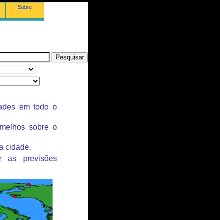
Sobre
dades em todo o
rmelhos sobre o
a cidade.
r as previsões