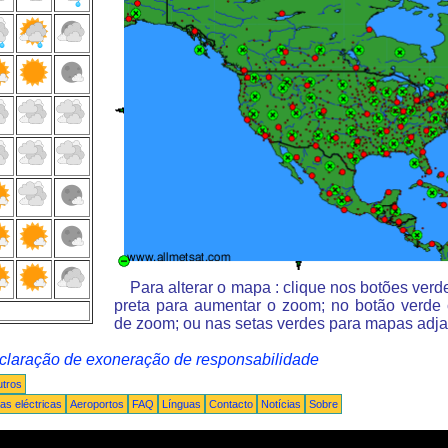
Para alterar o mapa : clique nos botões ver
preta para aumentar o zoom; no botão verde
de zoom; ou nas setas verdes para mapas adja
claração de exoneração de responsabilidade
tros
s eléctricas
Aeroportos
FAQ
Línguas
Contacto
Notícias
Sobre