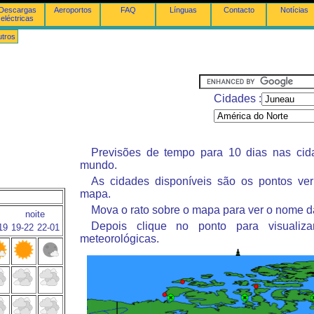
Descargas
Aeroportos
FAQ
Línguas
Contacto
Notícias
eléctricas
tros
Cidades :
Previsões de tempo para 10 dias nas ci
mundo.
As cidades disponíveis são os pontos ve
mapa.
Mova o rato sobre o mapa para ver o nome d
noite
Depois clique no ponto para visualiza
19
19-22
22-01
meteorológicas.