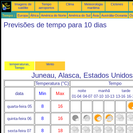
Imagens de
Tempo
Clima
Meteorologia
Ciclones
satélite
aeroportos
maritima
Tempo :
Europa
África
América do Norte
América do Sul
Ásia
Austrália-Oceania
Ou
Previsões de tempo para 10 dias
temperaturas,
Vento
Tempo
Juneau, Alasca, Estados Unidos
Temperatura (°C)
Tempo
noite
manhã
tarde
data
Min
Max
01-04
04-07
07-10
10-13
13-16
16-
8
16
quarta-feira 05
8
16
quinta-feira 06
8
18
sexta-feira 07