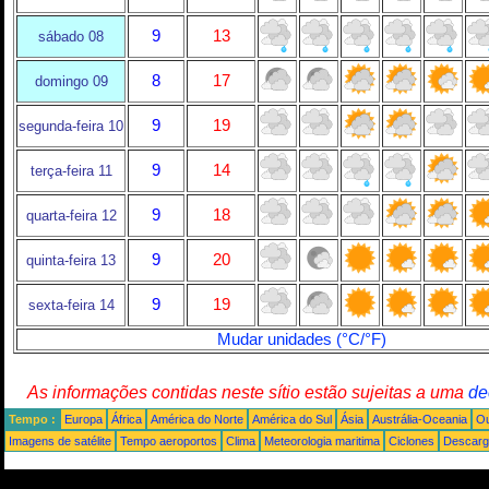
9
13
sábado 08
8
17
domingo 09
9
19
segunda-feira 10
9
14
terça-feira 11
9
18
quarta-feira 12
9
20
quinta-feira 13
9
19
sexta-feira 14
Mudar unidades (°C/°F)
As informações contidas neste sítio estão sujeitas a uma
de
Tempo :
Europa
África
América do Norte
América do Sul
Ásia
Austrália-Oceania
Ou
Imagens de satélite
Tempo aeroportos
Clima
Meteorologia maritima
Ciclones
Descarga