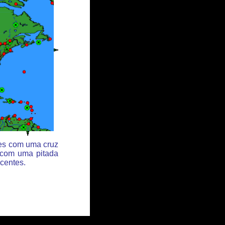
des com uma cruz
 com uma pitada
centes.